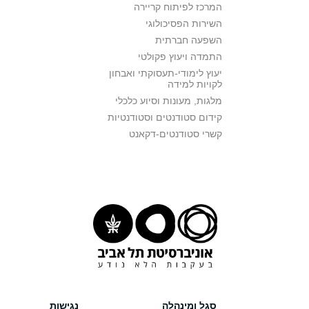
המרכז לפיתוח קריירה
השירות הפסיכולוגי
השפעה חברתית
התמדה ויעוץ פקולטי
יעוץ לימודי-תעסוקתי ואבחון
לקויות למידה
מלגות, מעונות וסיוע כלכלי
קידום סטודנטים וסטודנטיות
קשרי סטודנטים-דקאנט
סגל ומינהלה
נגישות