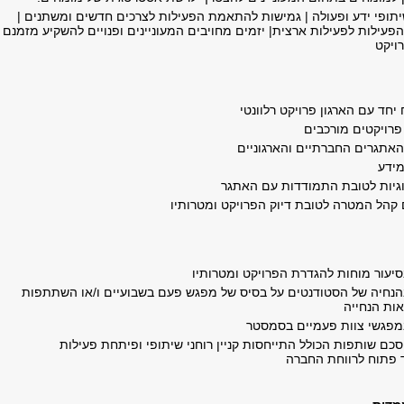
תופי ידע ופעולה | גמישות להתאמת הפעילות לצרכים חדשים ומשתנים |
עילות לפעילות ארצית| יזמים מחויבים המעוניינים ופנויים להשקיע מזמנם
ויקט
יחד עם הארגון פרויקט רלוונטי
 פרויקטים מורכבים
האתגרים החברתיים והארגוניים
מידע
וגיות לטובת התמודדות עם האתגר
 קהל המטרה לטובת דיוק הפרויקט ומטרותיו
עור מוחות להגדרת הפרויקט ומטרותיו
חיה של הסטודנטים על בסיס של מפגש פעם בשבועיים ו/או השתתפות
אות הנחייה
פגשי צוות פעמיים בסמסטר
כם שותפות הכולל התייחסות קניין רוחני שיתופי ופיתחת פעילות
 פתוח לרווחת החברה