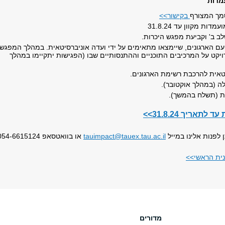
מדות
מך המצורף
בקישור>>
ות מקוון עד 31.8.24
ב ב' וקביעת מפגש היכרות.
עם הארגונים, שיימצאו מתאימים על ידי ועדה אוניברסיטאית. במהלך המפגש
ויקט על המרכיבים התוכניים וההתנסותיים שבו (הפגישות יתקיימו במהלך
סיטאית להרכבת רשימת הארגונים.
ה (במהלך אוקטובר).
ת (תשלח בהמשך).
אריך 31.8.24>>
 לפנות אלינו במייל
tauimpact@tauex.tau.ac.il
או בוואטסאפ 054-6615124
נית הראשי>>
מדורים