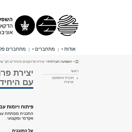
תוכן
תפריט
עליון
ראשי
השפע
הדקאנ
אוניב
אודות
מתחברים
מתחברים פלו
|
|
הינך נמצא כאן
>
השפעה חברתית
> יצירת פרויקטים מיוחדים תוך 
יצירת פרו
ראשי
תכנית אימפקט
עם היחיד
ארצית
פיתוח ויזמות ע
התכנית מפתחת עם 
אקדמי ומקצועי.
על התוכנית