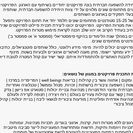
חידה להשפעה חברתית בונה פרויקטים יחודיים בשיתוף עם הארגון. הפרויקטים
 מתחומים שונים מלווים על ידי צוות היחידה להשפעה חברתית, שותפיה
 בעלי תפקידים בארגונים השותפים.
בכל פרויקט קבוצה של 15-25 סטודנטים מתחומים שונים תלמד יחד את תחום הפרויקט ותפעל
ת מטרות הפרויקט. הפרויקטים יכוונו ליצירת תכנית פיילוט לפרויקטים שנית
חיב בעתיד הקרוב או יהוו שלב הכנה לקראת מימוש מטרות הפרויקט.
ם במהלך שנת הלימודים בהיקף סימסטריאלי (סמסטר א' או סמסטר ב')
נטים מתחומים שונים.
רויקטים יכולים להיות: מיפוי מידע רלוונטי, כולל שותפים פוטנציאלים, כתיבת
ידע ומחקר יישומי, מתן מענה לאתגרים ארגוניים ולבעיות בשטח, מינוף
 להבנת האתגרים ולהתמודדות איתם. קשר ישיר עם קהל המטרה לטובת דיוק
 התכנית פרויקטים במגוון של נושאים:
אדם-קהילה שייכות ומקום | אחווה וגשר בין קהילות | בריאות וwell being | הפריפריה במרכז |
 | השפעה ציבורית ברשתות | זכויות, מנהל וממשל | טכנלוגיה ואחריות
ברתית ומיצוי הזדמנויות | מנהיגות ובניית יכולות | סטארט אפ ניישן | צדק
מות | קשר עם קהילות צעירים בעולם | רוח ויצירה | תנופה לקרירה ולעולם
נהיגות אזרחית ופוליטית | מודעות ציבורית לנושאי ליבה | בניית יכולות | קהיל
נהל ציבורי
ונים ללא מטרות רווח, קרנות, ארגוני בוגרים, תכניות מנהיגות, עמותות
ניות ויוזמות ותיקות, חדשות ומתחדשות המעוניינות לייצר סביבה מיטבית
ן למומחים בתחום המעוניינים להצטרף לרשת אסטרטגית של מומחים.