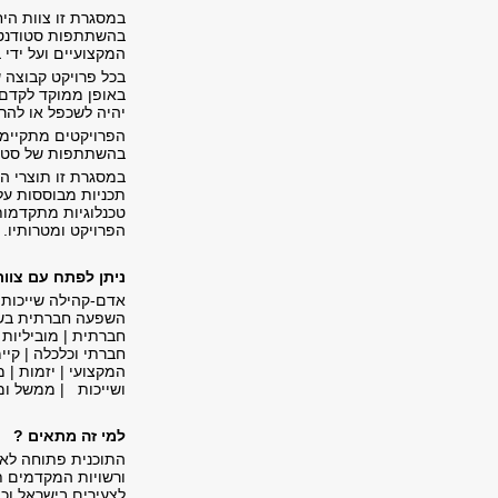
במסגרת זו צוות הי
בהשתתפות סטודנטים
המקצועיים ועל ידי
באופן ממוקד לקדם א
יהיה לשכפל או להר
הפרויקטים מתקיימי
בהשתתפות של סטוד
במסגרת זו תוצרי הפ
תכניות מבוססות על 
טכנלוגיות מתקדמות
הפרויקט ומטרותיו.
ניתן לפתח עם צוות
השפעה חברתית בשטח
חברתית | מוביליות ח
חברתי וכלכלה | קיי
המקצועי | יזמות | מ
ושייכות | ממשל ומ
למי זה מתאים ?
התוכנית פתוחה לארג
ורשויות המקדמים תכ
לצעירים בישראל וכ