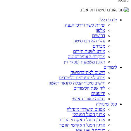
מידע כללי
יצירת קשר ודרכי הגעה
אלפון
דרושים
נהלי האוניברסיטה
מכרזים
מידע לשעת חירום
מבקרת האוניברסיטה
תקנון משמעת ופסקי דין
לימודים
רישום לאוניברסיטה
מידע למתעניינים בלימודים
חישוב סיכויי קבלה לתואר ראשון
לוח שנת הלימודים
ידיעונים
כניסה לאזור האישי
סגל ומינהלה
אגפים ומשרדי מינהלה
ארגון הסגל המנהלי
ארגון הסגל האקדמי הבכיר
ארגון הסגל האקדמי הזוטר
כניסה ל-My Tau