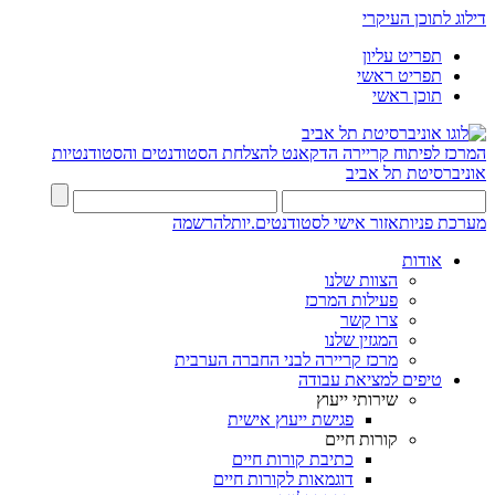
דילוג לתוכן העיקרי
תפריט עליון
תפריט ראשי
תוכן ראשי
המרכז לפיתוח קריירה
הדקאנט להצלחת הסטודנטים והסטודנטיות
אוניברסיטת תל אביב
מערכת פניות
אזור אישי לסטודנטים.יות
להרשמה
אודות
הצוות שלנו
פעילות המרכז
צרו קשר
המגזין שלנו
מרכז קריירה לבני החברה הערבית
טיפים למציאת עבודה
שירותי ייעוץ
פגישת ייעוץ אישית
קורות חיים
כתיבת קורות חיים
דוגמאות לקורות חיים