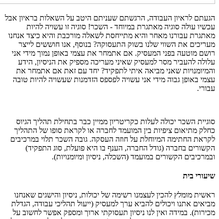
הגעתם לראיון העבודה, הרגשתם שעניתם היטב על השאלות בראיון אבל
עכשיו עולה סוגיה מאתגרת במיוחד - השכר! סוגיה זו עשויה להיות
מאתגרת עבורנו מאחר והיא מתייחסת לשאלה מורכבת והיא כיצד אנחנו
מעריכים את השווי שלנו בשוק התעסוקה? בנוסף, אנו חוששים לייצר
רושם מוטעה בפני המעסיק. אם אתמחר את עצמי באופן נמוך מידי אני
עלולה להעביר מסר למעסיק שאיני מעריכה מספיק את הניסיון, הידע
והמיומנויות שאני מביאה איתי לתפקיד? יחד עם זאת אם אתמחר את
עצמי באופן גבוה מידי אני עשויה לפספס הזדמנות שעשויה להיות טובה
עבורי.
סוגיית השכר יכולה לעלות כקריטריון ממיין כבר בתחילת תהליך הגיוס
כחלק מתיאום ציפיות בין המועמד לחברה או לקראת סופו של התהליך
לקראת החתימה המיוחלת על חוזה העסקה. גובה השכר תלוי במרכיבים
הקשורים בחברה (גודל החברה, הענף בו היא פועלת, סוג התפקיד)
ובמרכיבים הקשורים במועמד (השכלה, ניסיון ומיומנויות).
שיעורי בית
ראשית מומלץ להכין לעצמנו רשימה של יכולות, ניסיון והישגים שאנחנו
מביאים אתנו ויכולים להביא ערך למעסיק (ייעול תהליכי עבודה, הגדלת
מכירות). במידה ואין לנו ניסיון תעסוקתי ארוך ומספק אפשר לחשוב על