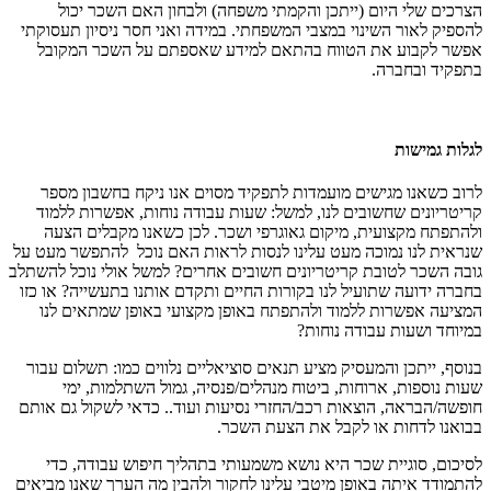
הצרכים שלי היום (ייתכן והקמתי משפחה) ולבחון האם השכר יכול
להספיק לאור השינוי במצבי המשפחתי. במידה ואני חסר ניסיון תעסוקתי
אפשר לקבוע את הטווח בהתאם למידע שאספתם על השכר המקובל
בתפקיד ובחברה.
לגלות גמישות
לרוב כשאנו מגישים מועמדות לתפקיד מסוים אנו ניקח בחשבון מספר
קריטריונים שחשובים לנו, למשל: שעות עבודה נוחות, אפשרות ללמוד
ולהתפתח מקצועית, מיקום גאוגרפי ושכר. לכן כשאנו מקבלים הצעה
שנראית לנו נמוכה מעט עלינו לנסות לראות האם נוכל להתפשר מעט על
גובה השכר לטובת קריטריונים חשובים אחרים? למשל אולי נוכל להשתלב
בחברה ידועה שתועיל לנו בקורות החיים ותקדם אותנו בתעשייה? או כזו
המציעה אפשרות ללמוד ולהתפתח באופן מקצועי באופן שמתאים לנו
במיוחד ושעות עבודה נוחות?
בנוסף, ייתכן והמעסיק מציע תנאים סוציאליים נלווים כמו: תשלום עבור
שעות נוספות, ארוחות, ביטוח מנהלים/פנסיה, גמול השתלמות, ימי
חופשה/הבראה, הוצאות רכב/החזרי נסיעות ועוד.. כדאי לשקול גם אותם
בבואנו לדחות או לקבל את הצעת השכר.
לסיכום, סוגיית שכר היא נושא משמעותי בתהליך חיפוש עבודה, כדי
להתמודד איתה באופן מיטבי עלינו לחקור ולהבין מה הערך שאנו מביאים