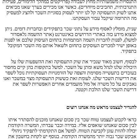
התנסויות משמעותיות מחוץ לעבודה (פרויקטים במהלך הלימודים, פעילות
התנדבותית, תחביבים מיוחדים). כאשר אנו מכירים בערך שאנו מביאים
אתנו לשוק התעסוקה קל לנו יותר לעסוק בסוגיית השכר ולהציג למעסיק
מה התרומה שיקבל עבור העסקתנו.
שנית, מומלץ לאסוף מידע על נתוני שכר בתפקידים ובחברות דומים. ניתן
למצוא מידע כזה באתרי הדרושים באינטרנט (אתר ההשמה גלאסדור
למשל), לפנות לחברות השמה המתמחות בתחום העיסוק שלכם או לפנות
באופן ישיר למכרים העוסקים בתחום ולשאול אותם מה השכר המקובל
בתפקיד.
לבסוף, חשוב מאוד שנכיר את שוק התעסוקה ואת ההשפעות שלו על
היכולת שלנו לנהל משא ומתן על השכר. למשל בתקופות בהן קיים מחסור
בעובדים בתעשייה מסוימת והצפה של הזדמנויות תעסוקתיות נוכל לשפר
את דרישות השכר שלנו. לעומת זאת כששוק התעסוקה מצוי במשבר ואנו
נאבקים על כל משרה אל מול מועמדים אחרים האפשרות לשפר את
דרישת השכר שלנו הולכת וקטנה.
להגדיר לעצמנו מראש מה אנחנו רוצים
כדאי לקבוע לעצמנו טווח שכר בין סכום שאנחנו מוכנים להסתדר איתו
לבין סכום שאנחנו שואפים אליו. במידה וכבר עבדתי, המשרה הקודמת
יכולה להוות עוגן לקביעת הטווח. למשל אם התקדמתי לתפקיד ניהולי
אבקש שכר גבוה יותר מהמשרה הקודמת. בנוסף יש לקחת בחשבון את