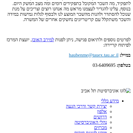
לתפקיד, מה השכר המקובל בתפקידים דומים ומה מצב המשק היום.
בנוסף, עלינו להגדיר לעצמנו מראש מה אנחנו רוצים וצריכים על מנת
שנוכל להסתדר ולהנות מהשכר המוצע לנו ולבסוף לגלות גמישות במידה
והשכר משתקלל עם קריטריונים נחשקים אחרים של המשרה.
לפרטים נוספים ולתיאום פגישה, ניתן לפנות
למירב האובן
, יועצת המרכז
לפיתוח קריירה:
במייל:
haubenme@tauex.tau.ac.il
בטלפון:
03-6409695
מידע כללי
יצירת קשר ודרכי הגעה
אלפון
דרושים
נהלי האוניברסיטה
מכרזים
מידע לשעת חירום