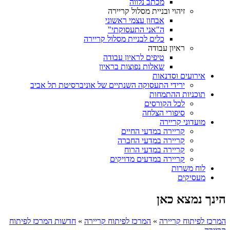
מכתב נלווה
זיהוי ובניית מסלול קריירה
אבחון עצמי ראשוני
ה"אני התעסוקתי"
כלים לבניית מסלול קריירה
ראיון עבודה
טיפים לראיון עבודה
שאלות נפוצות בראיון
אירועים וסדנאות
ירידי התעסוקה השנתיים של אוניברסיטת תל אביב
תוכניות ההתמחות
לכל הקורסים
סיפורי הצלחה
מועדוני קריירה
קריירה במדעי החיים
קריירה במדעי החברה
קריירה במדעי הרוח
קריירה במדעים מדויקים
לוח משרות
מעסיקים
הינך נמצא כאן
המרכז לפיתוח קריירה
»
המרכז לפיתוח קריירה
»
חדשות המרכז לפיתוח