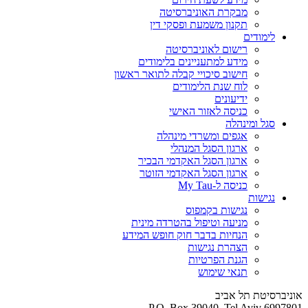
מבקרת האוניברסיטה
תקנון משמעת ופסקי דין
לימודים
רישום לאוניברסיטה
מידע למתעניינים בלימודים
חישוב סיכויי קבלה לתואר ראשון
לוח שנת הלימודים
ידיעונים
כניסה לאזור האישי
סגל ומינהלה
אגפים ומשרדי מינהלה
ארגון הסגל המנהלי
ארגון הסגל האקדמי הבכיר
ארגון הסגל האקדמי הזוטר
כניסה ל-My Tau
נגישות
נגישות בקמפוס
מניעה וטיפול בהטרדה מינית
הנחיות בדבר חוק חופש המידע
הצהרת נגישות
הגנת הפרטיות
תנאי שימוש
אוניברסיטת תל אביב
P.O. Box 39040, Tel Aviv 6997801