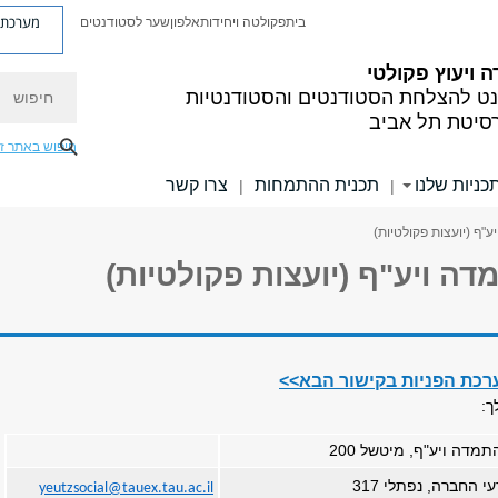
מערכת פ
בית
פקולטה ויחידות
אלפון
שער לסטודנטים
 ויעוץ פקולטי
חיפוש
ט להצלחת הסטודנטים והסטודנטיות
רסיטת תל אביב
חיפוש באתר ז
כניות שלנו
תכנית ההתמחות
צרו קשר
|
|
ע"ף (יועצות פקולטיות)
דה ויע"ף (יועצות פקולטיות)
רכת הפניות בקישור הבא>>
ך:
מדה ויע"ף, מיטשל 200
החברה, נפתלי 317
yeutzsocial@tauex.tau.ac.il