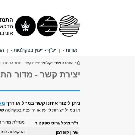
תוכן
תפריט
עליון
ראשי
התמדה
הדקאנ
אוניב
אודות
יע"ף - ייעוץ בפקולטות
הת
|
|
הינך נמצא כאן
>
התמדה ויעוץ פקולטי
> יצירת קשר - מדור התמדה וי
יצירת קשר - מדור התמ
ניתן ליצור איתנו קשר במייל או דרך
מע
או במייל ישירות ליועץ או היועצת בפקולטה של
מנהלת מדור הת
ד"ר מיכל גרוס ספקטור
הפקולטה למדעי 
שרון קופרמן