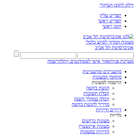
דילוג לתוכן העיקרי
תפריט עליון
תפריט ראשי
תוכן ראשי
מעונות
המדור לסיוע כלכלי
אוניברסיטת תל אביב
מערכת פניות
אזור אישי לסטודנטים.יות
להרשמה
מתעניינים ומתעניינות
מתחמי המעונות
הרשמה למעונות
הגשת בקשה
קבלת תשובות
קבלה במהלך השנה
מדריך להגשת בקשה
דיירים ודיירות
גלריות
מעונות ברושים
מעונות איינשטיין
הדירות במעונות