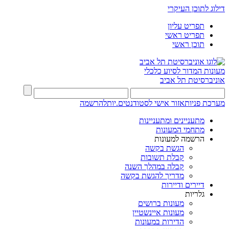
דילוג לתוכן העיקרי
תפריט עליון
תפריט ראשי
תוכן ראשי
מעונות
המדור לסיוע כלכלי
אוניברסיטת תל אביב
מערכת פניות
אזור אישי לסטודנטים.יות
להרשמה
מתעניינים ומתעניינות
מתחמי המעונות
הרשמה למעונות
הגשת בקשה
קבלת תשובות
קבלה במהלך השנה
מדריך להגשת בקשה
דיירים ודיירות
גלריות
מעונות ברושים
מעונות איינשטיין
הדירות במעונות