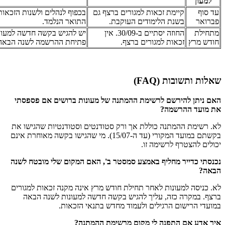
למעון
עד סוף
קיימת זכאות למגורים ברצף גם
בכפוף לנהלים ולשנות הזכאות
פברואר
בשנת הלימודים העוקבת.
התואר הנלמד.
מתחילת
החוזה יסתיים ב-30/09. אין
יש להגיש בקשה חדשה למעונ
חודש מרץ
זכאות למגורים ברצף.
פתיחת ההרשמה לשנה הבאה
שאלות ותשובות (FAQ)
האם ניתן להירשם לרשימת ההמתנה של מעונות ברושים אם פספסתי
את מועד ההרשמה?
לא. רשימת ההמתנה כוללת אך ורק סטודנטים וסטודנטיות שהגישו את
בקשתם במועד המקורי (עד ה-15/07). מי שהגישו בקשה מאוחרת אינם
יכולים להצטרף לרשימה זו.
נכנסתי כדייר מחליף באמצע סמסטר ב', האם המקום שלי מובטח לשנה
הבאה?
לא. כניסה למעונות לאחר תחילת חודש מרץ אינה מקנה זכאות למגורים
ברצף. במקרה כזה, עליך להגיש בקשה חדשה למעונות לשנה הבאה
במועדי הרישום הרגילים ולעמוד מחדש בתנאי הזכאות.
איך אדע אם התפנה לי מקום מרשימת ההמתנה?