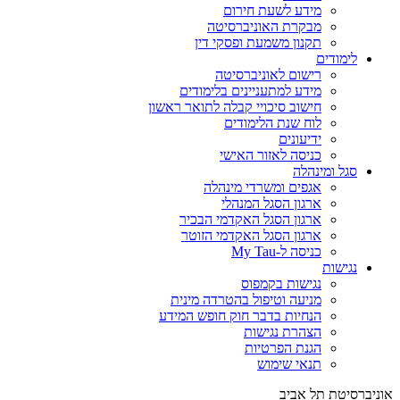
מידע לשעת חירום
מבקרת האוניברסיטה
תקנון משמעת ופסקי דין
לימודים
רישום לאוניברסיטה
מידע למתעניינים בלימודים
חישוב סיכויי קבלה לתואר ראשון
לוח שנת הלימודים
ידיעונים
כניסה לאזור האישי
סגל ומינהלה
אגפים ומשרדי מינהלה
ארגון הסגל המנהלי
ארגון הסגל האקדמי הבכיר
ארגון הסגל האקדמי הזוטר
כניסה ל-My Tau
נגישות
נגישות בקמפוס
מניעה וטיפול בהטרדה מינית
הנחיות בדבר חוק חופש המידע
הצהרת נגישות
הגנת הפרטיות
תנאי שימוש
אוניברסיטת תל אביב