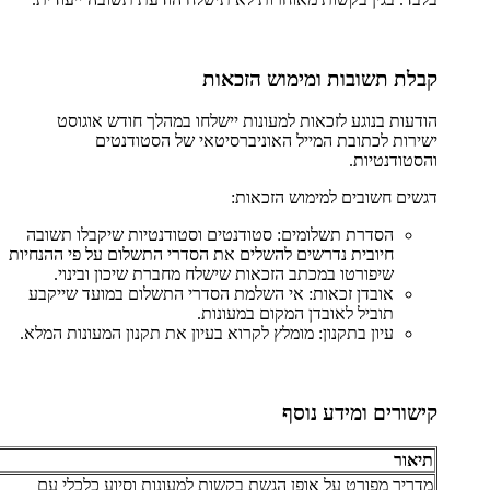
קבלת תשובות ומימוש הזכאות
הודעות בנוגע לזכאות למעונות יישלחו במהלך חודש אוגוסט
ישירות לכתובת המייל האוניברסיטאי של הסטודנטים
והסטודנטיות.
דגשים חשובים למימוש הזכאות:
הסדרת תשלומים: סטודנטים וסטודנטיות שיקבלו תשובה
חיובית נדרשים להשלים את הסדרי התשלום על פי ההנחיות
שיפורטו במכתב הזכאות שישלח מחברת שיכון ובינוי.
אובדן זכאות: אי השלמת הסדרי התשלום במועד שייקבע
תוביל לאובדן המקום במעונות.
עיון בתקנון: מומלץ לקרוא בעיון את תקנון המעונות המלא.
קישורים ומידע נוסף
תיאור
מדריך מפורט על אופן הגשת בקשות למעונות וסיוע כלכלי עם