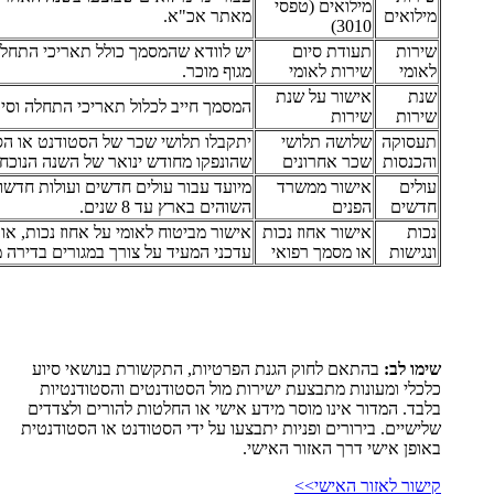
מילואים (טפסי
מילואים
מאתר אכ"א.
3010)
שירות
תעודת סיום
יש לוודא שהמסמך כולל תאריכי התחלה 
לאומי
שירות לאומי
מגוף מוכר.
שנת
אישור על שנת
המסמך חייב לכלול תאריכי התחלה וסיו
שירות
שירות
תעסוקה
שלושה תלושי
יתקבלו תלושי שכר של הסטודנט או ה
והכנסות
שכר אחרונים
שהונפקו מחודש ינואר של השנה הנוכחי
עולים
אישור ממשרד
מיועד עבור עולים חדשים ועולות חדשו
חדשים
הפנים
השוהים בארץ עד 8 שנים.
נכות
אישור אחוז נכות
אישור מביטוח לאומי על אחוז נכות, או
ונגישות
או מסמך רפואי
עדכני המעיד על צורך במגורים בדירה מ
שימו לב:
בהתאם לחוק הגנת הפרטיות, התקשורת בנושאי סיוע
כלכלי ומעונות מתבצעת ישירות מול הסטודנטים והסטודנטיות
בלבד. המדור אינו מוסר מידע אישי או החלטות להורים ולצדדים
שלישיים. בירורים ופניות יתבצעו על ידי הסטודנט או הסטודנטית
באופן אישי דרך האזור האישי.
קישור לאזור האישי>>