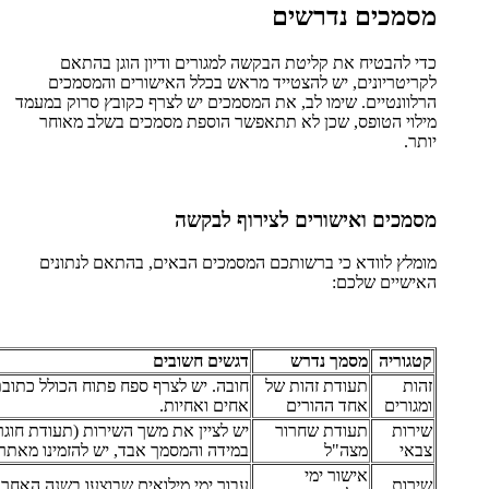
מסמכים נדרשים
כדי להבטיח את קליטת הבקשה למגורים ודיון הוגן בהתאם
לקריטריונים, יש להצטייד מראש בכלל האישורים והמסמכים
הרלוונטיים. שימו לב, את המסמכים יש לצרף כקובץ סרוק במעמד
מילוי הטופס, שכן לא תתאפשר הוספת מסמכים בשלב מאוחר
יותר.
מסמכים ואישורים לצירוף לבקשה
מומלץ לוודא כי ברשותכם המסמכים הבאים, בהתאם לנתונים
האישיים שלכם:
קטגוריה
מסמך נדרש
דגשים חשובים
זהות
תעודת זהות של
חובה. יש לצרף ספח פתוח הכולל כתובת
ומגורים
אחד ההורים
אחים ואחיות.
שירות
תעודת שחרור
יש לציין את משך השירות (תעודת חוגר 
צבאי
מצה"ל
במידה והמסמך אבד, יש להזמינו מאתר
אישור ימי
שירות
עבור ימי מילואים שבוצעו בשנה האחרונה