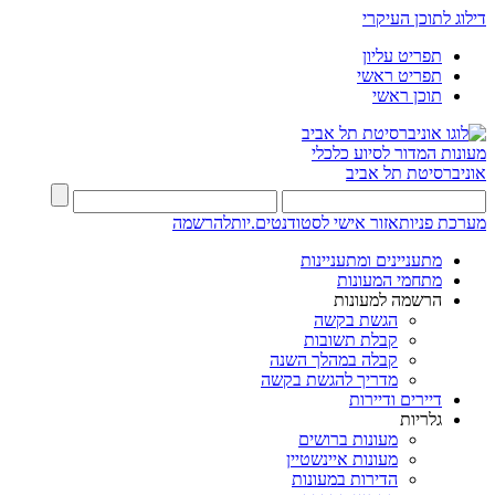
דילוג לתוכן העיקרי
תפריט עליון
תפריט ראשי
תוכן ראשי
מעונות
המדור לסיוע כלכלי
אוניברסיטת תל אביב
מערכת פניות
אזור אישי לסטודנטים.יות
להרשמה
מתעניינים ומתעניינות
מתחמי המעונות
הרשמה למעונות
הגשת בקשה
קבלת תשובות
קבלה במהלך השנה
מדריך להגשת בקשה
דיירים ודיירות
גלריות
מעונות ברושים
מעונות איינשטיין
הדירות במעונות