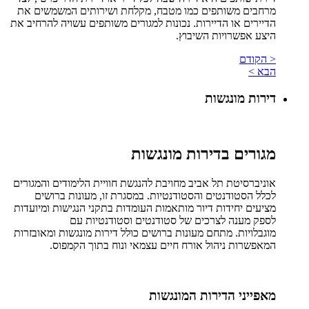
מרחבים משותפים כמו מטבח, מקלחת ושירותים המשמשים את
הדיירים או הדיירות. נכונות למגורים משותפים עשויה להרחיב את
היצע אפשרויות השיבוץ.
< הקודם
הבא >
דירות מונגשות
מגורים בדירות מונגשות
אוניברסיטת תל אביב מחויבת להנגשת חוויית הלימודים והמגורים
לכלל הסטודנטים והסטודנטיות. במסגרת זו, מעונות ברושים
מציעים יחידות דיור מותאמות העומדות בתקני הנגישות ומיועדות
לספק מענה לצרכים של סטודנטים וסטודנטיות עם
מוגבלויות. מתחם מעונות ברושים כולל דירות מונגשות ומאובזרות
המאפשרות ניהול אורח חיים עצמאי ונוח בתוך הקמפוס.
מאפייני הדירות המונגשות