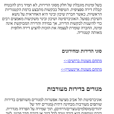
בשל זמינות מוגבלת של חלק מסוגי הדירות, לא תמיד ניתן להבטיח
קבלת דירה ספציפית. הטיפול בבקשות מתבצע ברמת הקטגוריות
הראשיות, כאשר חברת שיכון ובינוי היא האחראית על נושא
השיבוץ בפועל. האוניברסיטה ושיכון ובינוי משקיעות מאמצים רבים
כדי להיענות לבקשות הדירוג, אך במידה והדירה המבוקשת אינה
זמינה, החברה שומרת לעצמה את הזכות להציע דירה חלופית
מאותה קטגוריה.
סוגי הדירות ומחירונים
מתחם מעונות ברושים>>
מתחם מעונות איינשטיין>>
מגורים בדירות מעורבות
אוניברסיטת תל אביב מציעה אפשרות למגורים משותפים בדירות
שותפים מעורבות מבחינה דתית (מגורים יחד של
יהודים/מוסלמים/נוצרים/דרוזים), תוך שמירה על הפרדה מגדרית.
דירת שותפים היא דירה שבה לכל דייר או דיירת חדר פרטי, לצד