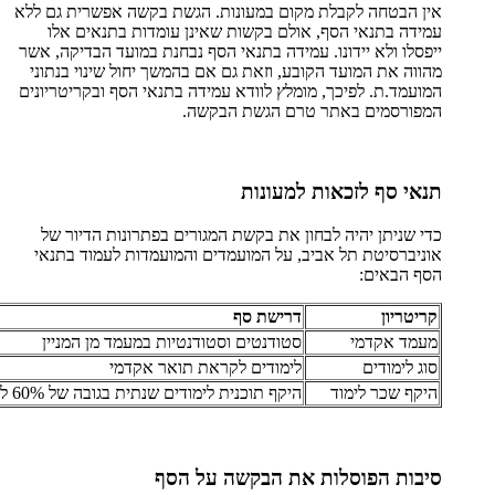
אין הבטחה לקבלת מקום במעונות. הגשת בקשה אפשרית גם ללא
עמידה בתנאי הסף, אולם בקשות שאינן עומדות בתנאים אלו
ייפסלו ולא יידונו. עמידה בתנאי הסף נבחנת במועד הבדיקה, אשר
מהווה את המועד הקובע, וזאת גם אם בהמשך יחול שינוי בנתוני
המועמד.ת. לפיכך, מומלץ לוודא עמידה בתנאי הסף ובקריטריונים
המפורסמים באתר טרם הגשת הבקשה.
תנאי סף לזכאות למעונות
כדי שניתן יהיה לבחון את בקשת המגורים בפתרונות הדיור של
אוניברסיטת תל אביב, על המועמדים והמועמדות לעמוד בתנאי
הסף הבאים:
קריטריון
דרישת סף
מעמד אקדמי
סטודנטים וסטודנטיות במעמד מן המניין
סוג לימודים
לימודים לקראת תואר אקדמי
היקף שכר לימוד
היקף תוכנית לימודים שנתית בגובה של 60% לפחות
סיבות הפוסלות את הבקשה על הסף