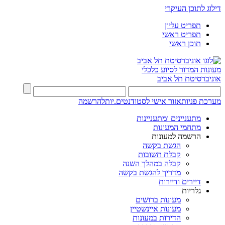
דילוג לתוכן העיקרי
תפריט עליון
תפריט ראשי
תוכן ראשי
מעונות
המדור לסיוע כלכלי
אוניברסיטת תל אביב
מערכת פניות
אזור אישי לסטודנטים.יות
להרשמה
מתעניינים ומתעניינות
מתחמי המעונות
הרשמה למעונות
הגשת בקשה
קבלת תשובות
קבלה במהלך השנה
מדריך להגשת בקשה
דיירים ודיירות
גלריות
מעונות ברושים
מעונות איינשטיין
הדירות במעונות