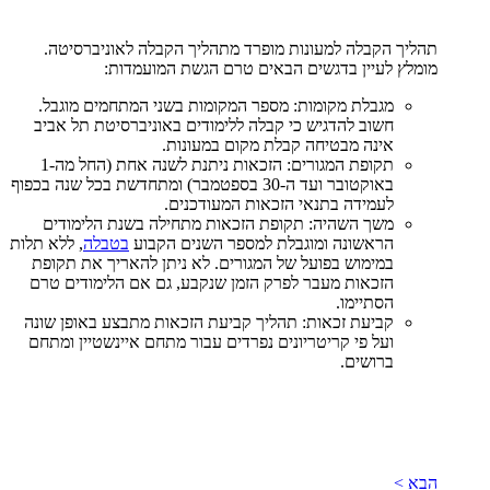
תהליך הקבלה למעונות מופרד מתהליך הקבלה לאוניברסיטה.
מומלץ לעיין בדגשים הבאים טרם הגשת המועמדות:
מגבלת מקומות: מספר המקומות בשני המתחמים מוגבל.
חשוב להדגיש כי קבלה ללימודים באוניברסיטת תל אביב
אינה מבטיחה קבלת מקום במעונות.
תקופת המגורים: הזכאות ניתנת לשנה אחת (החל מה-1
באוקטובר ועד ה-30 בספטמבר) ומתחדשת בכל שנה בכפוף
לעמידה בתנאי הזכאות המעודכנים.
משך השהיה: תקופת הזכאות מתחילה בשנת הלימודים
הראשונה ומוגבלת למספר השנים הקבוע
בטבלה
, ללא תלות
במימוש בפועל של המגורים. לא ניתן להאריך את תקופת
הזכאות מעבר לפרק הזמן שנקבע, גם אם הלימודים טרם
הסתיימו.
קביעת זכאות: תהליך קביעת הזכאות מתבצע באופן שונה
ועל פי קריטריונים נפרדים עבור מתחם איינשטיין ומתחם
ברושים.
הבא >