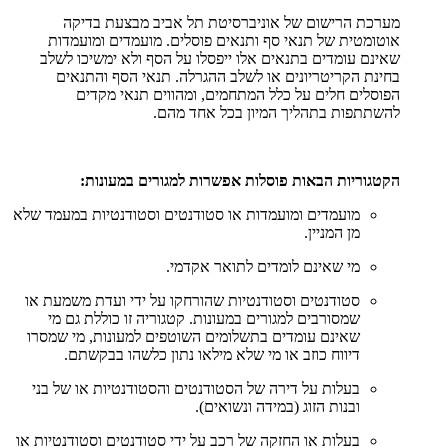
מערכת הרישום של אוניברסיטת תל אביב מבצעת בדיקה
אוטומטית של תנאי סף ותנאים פוסלים. מועמדים ומועמדות
שאינם עומדים בתנאים אלו ייפסלו על הסף ולא ימשיכו לשלב
בחינת הקריטריונים או לשלב ההגרלה. תנאי הסף והתנאים
הפוסלים חלים על כלל המתחמים, ומהווים תנאי מקדים
להשתתפות בתהליך המיון בכל אחד מהם.
הקטגוריות הבאות פוסלות אפשרות למגורים במעונות:
מועמדים ומועמדות או סטודנטים וסטודנטיות במעמד שלא
מן המניין.
מי שאינם לומדים לתואר אקדמי.
סטודנטים וסטודנטיות שהורחקו על ידי ועדת משמעת או
שמסורבים למגורים במעונות. קטגוריה זו כוללת גם מי
שאינם עומדים בתשלומים השוטפים למעונות, מי שמסרו
דיווח כוזב או מי שלא מילאו נתון כלשהו בבקשתם.
בעלות על דירה של הסטודנטים והסטודנטיות או של בני
ובנות הזוג (במידה ונשואים).
בעלות או החזקה של רכב על ידי סטודנטים וסטודנטיות או