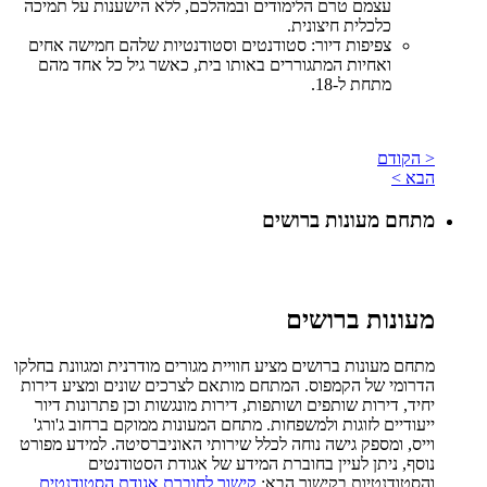
עצמם טרם הלימודים ובמהלכם, ללא הישענות על תמיכה
כלכלית חיצונית.
צפיפות דיור: סטודנטים וסטודנטיות שלהם חמישה אחים
ואחיות המתגוררים באותו בית, כאשר גיל כל אחד מהם
מתחת ל-18.
< הקודם
הבא >
מתחם מעונות ברושים
מעונות ברושים
מתחם מעונות ברושים מציע חוויית מגורים מודרנית ומגוונת בחלקו
הדרומי של הקמפוס. המתחם מותאם לצרכים שונים ומציע דירות
יחיד, דירות שותפים ושותפות, דירות מונגשות וכן פתרונות דיור
ייעודיים לזוגות ולמשפחות. מתחם המעונות ממוקם ברחוב ג'ורג'
וייס, ומספק גישה נוחה לכלל שירותי האוניברסיטה. למידע מפורט
נוסף, ניתן לעיין בחוברת המידע של אגודת הסטודנטים
והסטודנטיות בקישור הבא:
קישור לחוברת אגודת הסטודנטים