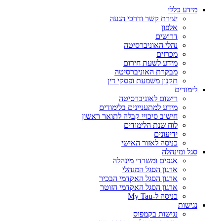
מידע כללי
יצירת קשר ודרכי הגעה
אלפון
דרושים
נהלי האוניברסיטה
מכרזים
מידע לשעת חירום
מבקרת האוניברסיטה
תקנון משמעת ופסקי דין
לימודים
רישום לאוניברסיטה
מידע למתעניינים בלימודים
חישוב סיכויי קבלה לתואר ראשון
לוח שנת הלימודים
ידיעונים
כניסה לאזור האישי
סגל ומינהלה
אגפים ומשרדי מינהלה
ארגון הסגל המנהלי
ארגון הסגל האקדמי הבכיר
ארגון הסגל האקדמי הזוטר
כניסה ל-My Tau
נגישות
נגישות בקמפוס