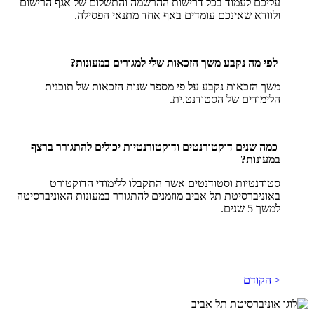
עליכם לעמוד בכל דרישות ההרשמה והתשלום של אגף הרישום
ולוודא שאינכם עומדים באף אחד מתנאי הפסילה.
לפי מה נקבע משך הזכאות שלי למגורים במעונות?
משך הזכאות נקבע על פי מספר שנות הזכאות של תוכנית
הלימודים של הסטודנט.ית.
כמה שנים דוקטורנטים ודוקטורנטיות יכולים להתגורר ברצף
במעונות?
סטודנטיות וסטודנטים אשר התקבלו ללימודי הדוקטורט
באוניברסיטת תל אביב מוזמנים להתגורר במעונות האוניברסיטה
למשך 5 שנים.
< הקודם