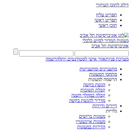
דילוג לתוכן העיקרי
תפריט עליון
תפריט ראשי
תוכן ראשי
מעונות
המדור לסיוע כלכלי
אוניברסיטת תל אביב
מערכת פניות
אזור אישי לסטודנטים.יות
להרשמה
מתעניינים ומתעניינות
מתחמי המעונות
הרשמה למעונות
הגשת בקשה
קבלת תשובות
קבלה במהלך השנה
מדריך להגשת בקשה
דיירים ודיירות
גלריות
מעונות ברושים
מעונות איינשטיין
הדירות במעונות