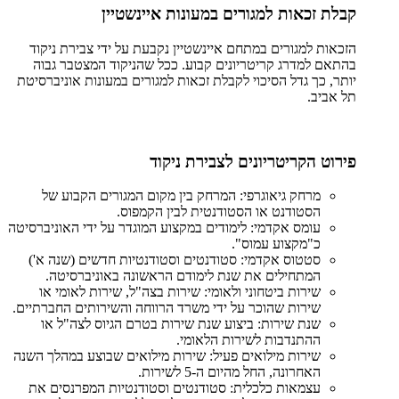
קבלת זכאות למגורים במעונות איינשטיין
הזכאות למגורים במתחם איינשטיין נקבעת על ידי צבירת ניקוד
בהתאם למדרג קריטריונים קבוע. ככל שהניקוד המצטבר גבוה
יותר, כך גדל הסיכוי לקבלת זכאות למגורים במעונות אוניברסיטת
תל אביב.
פירוט הקריטריונים לצבירת ניקוד
מרחק גיאוגרפי: המרחק בין מקום המגורים הקבוע של
הסטודנט או הסטודנטית לבין הקמפוס.
עומס אקדמי: לימודים במקצוע המוגדר על ידי האוניברסיטה
כ"מקצוע עמוס".
סטטוס אקדמי: סטודנטים וסטודנטיות חדשים (שנה א')
המתחילים את שנת לימודם הראשונה באוניברסיטה.
שירות ביטחוני ולאומי: שירות בצה"ל, שירות לאומי או
שירות שהוכר על ידי משרד הרווחה והשירותים החברתיים.
שנת שירות: ביצוע שנת שירות בטרם הגיוס לצה"ל או
ההתנדבות לשירות הלאומי.
שירות מילואים פעיל: שירות מילואים שבוצע במהלך השנה
האחרונה, החל מהיום ה-5 לשירות.
עצמאות כלכלית: סטודנטים וסטודנטיות המפרנסים את