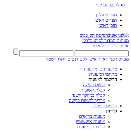
דילוג לתוכן העיקרי
תפריט עליון
תפריט ראשי
תוכן ראשי
מעונות
המדור לסיוע כלכלי
אוניברסיטת תל אביב
מערכת פניות
אזור אישי לסטודנטים.יות
להרשמה
מתעניינים ומתעניינות
מתחמי המעונות
הרשמה למעונות
הגשת בקשה
קבלת תשובות
קבלה במהלך השנה
מדריך להגשת בקשה
דיירים ודיירות
גלריות
מעונות ברושים
מעונות איינשטיין
הדירות במעונות