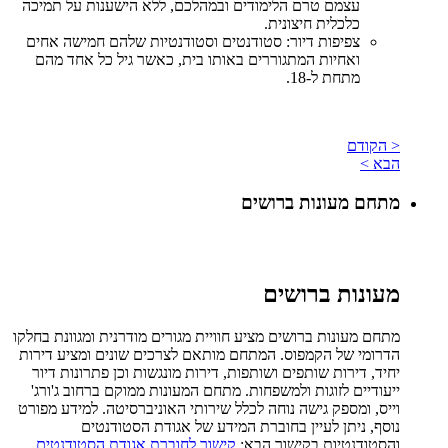
עצמם טרם הלימודים ובמהלכם, ללא הישענות על תמיכה
כלכלית חיצונית.
צפיפות דיור: סטודנטים וסטודנטיות שלהם חמישה אחים
ואחיות המתגוררים באותו בית, כאשר גיל כל אחד מהם
מתחת ל-18.
< הקודם
הבא >
מתחם מעונות ברושים
מעונות ברושים
מתחם מעונות ברושים מציע חוויית מגורים מודרנית ומגוונת בחלקו
הדרומי של הקמפוס. המתחם מותאם לצרכים שונים ומציע דירות
יחיד, דירות שותפים ושותפות, דירות מונגשות וכן פתרונות דיור
ייעודיים לזוגות ולמשפחות. מתחם המעונות ממוקם ברחוב ג'ורג'
וייס, ומספק גישה נוחה לכלל שירותי האוניברסיטה. למידע מפורט
נוסף, ניתן לעיין בחוברת המידע של אגודת הסטודנטים
והסטודנטיות בקישור הבא:
קישור לחוברת אגודת הסטודנטים