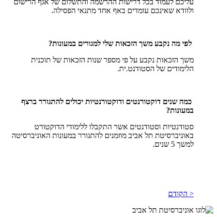
עליכם לעמוד בכל דרישות ההרשמה והתשלום של אגף הרישום
ולוודא שאינכם עומדים באף אחד מתנאי הפסילה.
לפי מה נקבע משך הזכאות שלי למגורים במעונות?
משך הזכאות נקבע על פי מספר שנות הזכאות של תוכנית
הלימודים של הסטודנט.ית.
כמה שנים דוקטורנטים ודוקטורנטיות יכולים להתגורר ברצף
במעונות?
סטודנטיות וסטודנטים אשר התקבלו ללימודי הדוקטורט
באוניברסיטת תל אביב מוזמנים להתגורר במעונות האוניברסיטה
למשך 5 שנים.
< הקודם