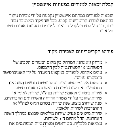
קבלת זכאות למגורים במעונות איינשטיין
הזכאות למגורים במתחם איינשטיין נקבעת על ידי צבירת ניקוד
בהתאם למדרג קריטריונים קבוע. ככל שהניקוד המצטבר גבוה
יותר, כך גדל הסיכוי לקבלת זכאות למגורים במעונות אוניברסיטת
תל אביב.
פירוט הקריטריונים לצבירת ניקוד
מרחק גיאוגרפי: המרחק בין מקום המגורים הקבוע של
הסטודנט או הסטודנטית לבין הקמפוס.
עומס אקדמי: לימודים במקצוע המוגדר על ידי האוניברסיטה
כ"מקצוע עמוס".
סטטוס אקדמי: סטודנטים וסטודנטיות חדשים (שנה א')
המתחילים את שנת לימודם הראשונה באוניברסיטה.
שירות ביטחוני ולאומי: שירות בצה"ל, שירות לאומי או
שירות שהוכר על ידי משרד הרווחה והשירותים החברתיים.
שנת שירות: ביצוע שנת שירות בטרם הגיוס לצה"ל או
ההתנדבות לשירות הלאומי.
שירות מילואים פעיל: שירות מילואים שבוצע במהלך השנה
האחרונה, החל מהיום ה-5 לשירות.
עצמאות כלכלית: סטודנטים וסטודנטיות המפרנסים את