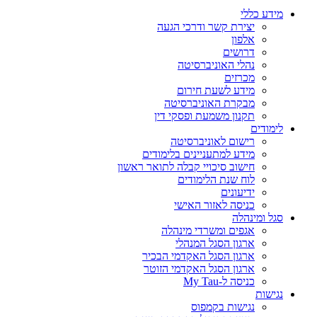
מידע כללי
יצירת קשר ודרכי הגעה
אלפון
דרושים
נהלי האוניברסיטה
מכרזים
מידע לשעת חירום
מבקרת האוניברסיטה
תקנון משמעת ופסקי דין
לימודים
רישום לאוניברסיטה
מידע למתעניינים בלימודים
חישוב סיכויי קבלה לתואר ראשון
לוח שנת הלימודים
ידיעונים
כניסה לאזור האישי
סגל ומינהלה
אגפים ומשרדי מינהלה
ארגון הסגל המנהלי
ארגון הסגל האקדמי הבכיר
ארגון הסגל האקדמי הזוטר
כניסה ל-My Tau
נגישות
נגישות בקמפוס