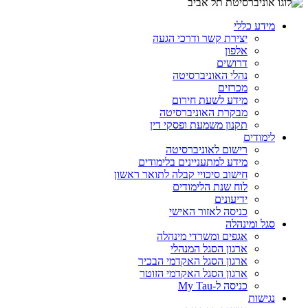
מידע כללי
יצירת קשר ודרכי הגעה
אלפון
דרושים
נהלי האוניברסיטה
מכרזים
מידע לשעת חירום
מבקרת האוניברסיטה
תקנון משמעת ופסקי דין
לימודים
רישום לאוניברסיטה
מידע למתעניינים בלימודים
חישוב סיכויי קבלה לתואר ראשון
לוח שנת הלימודים
ידיעונים
כניסה לאזור האישי
סגל ומינהלה
אגפים ומשרדי מינהלה
ארגון הסגל המנהלי
ארגון הסגל האקדמי הבכיר
ארגון הסגל האקדמי הזוטר
כניסה ל-My Tau
נגישות