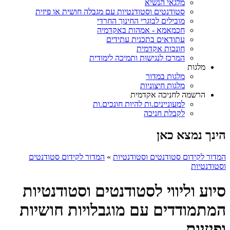
מלגאי הנשיא
סטודנטים וסטודנטיות עם מגבלה חושית או פיזית
מובילים לבוגרי החינוך החרדי
חכמאמא - אמהות באקדמיה
עתודאים בתכנית עתידים
חונכות אקדמית
המרכז לנגישות ותמיכה לימודית
מלגות
מלגות במדור
מלגות חיצוניות
הרשמה לחניכה אקדמית
למעוניינים.ות להיות חונכים.ות
לקבלת חניכה
הינך נמצא כאן
המדור לקידום סטודנטים וסטודנטיות
»
המדור לקידום סטודנטים
וסטודנטיות
סיוע וליווי לסטודנטים וסטודנטיות
המתמודדים עם מוגבלויות חושיות
ופיזיות