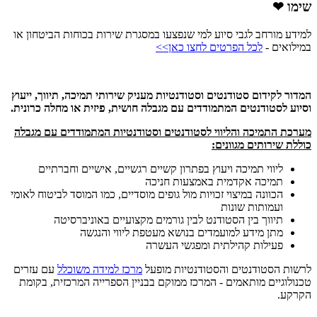
שימו ❤
למידע מורחב לגבי סיוע למי שנפצעו במסגרת שירות בכוחות הביטחון או
במילואים -
לכל הפרטים לחצו כאן>>
המדור לקידום סטודנטים וסטודנטיות מעניק שירותי תמיכה, תיווך, ייעוץ
וסיוע לסטודנטים המתמודדים עם מגבלה חושית, פיזית או מחלה כרונית.
מערכת התמיכה והליווי לסטודנטים וסטודנטיות המתמודדים עם מגבלה
כוללת שירותים מגוונים:
ליווי תמיכה ויעוץ בפתרון קשיים רגשיים, אישיים וחברתיים
תמיכה אקדמית באמצעות חניכה
הכוונה במיצוי זכויות מול גופים מוסדיים, כמו המוסד לביטוח לאומי
ועמותות שונות
תיווך בין הסטודנט לבין גורמים מקצועיים באוניברסיטה
מתן מידע למועמדים בנושא מעטפת ליווי והנגשה
פעילות קהילתית ומפגשי העשרה
לרשות הסטודנטים והסטודנטיות מופעל
מרכז למידה משוכלל
עם עזרים
טכנולוגיים מותאמים - המרכז ממוקם בבניין הספרייה המרכזית, בקומת
הקרקע.