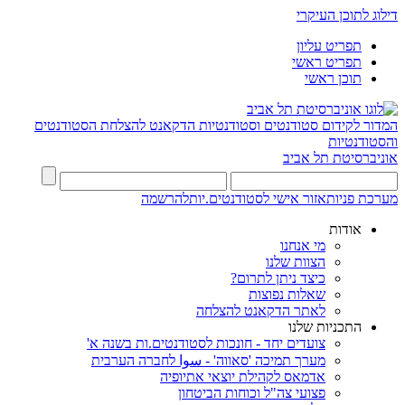
דילוג לתוכן העיקרי
תפריט עליון
תפריט ראשי
תוכן ראשי
המדור לקידום סטודנטים וסטודנטיות
הדקאנט להצלחת הסטודנטים
והסטודנטיות
אוניברסיטת תל אביב
מערכת פניות
אזור אישי לסטודנטים.יות
להרשמה
אודות
מי אנחנו
הצוות שלנו
כיצד ניתן לתרום?
שאלות נפוצות
לאתר הדקאנט להצלחה
התכניות שלנו
צועדים יחד - חונכות לסטודנטים.ות בשנה א'
מערך תמיכה 'סאווה' - سوا לחברה הערבית
אדמאס לקהילת יוצאי אתיופיה
פצועי צה"ל וכוחות הביטחון