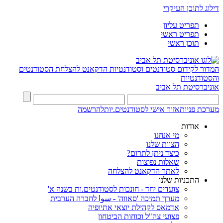
דילוג לתוכן העיקרי
תפריט עליון
תפריט ראשי
תוכן ראשי
המדור לקידום סטודנטים וסטודנטיות
הדקאנט להצלחת הסטודנטים
והסטודנטיות
אוניברסיטת תל אביב
מערכת פניות
אזור אישי לסטודנטים.יות
להרשמה
אודות
מי אנחנו
הצוות שלנו
כיצד ניתן לתרום?
שאלות נפוצות
לאתר הדקאנט להצלחה
התכניות שלנו
צועדים יחד - חונכות לסטודנטים.ות בשנה א'
מערך תמיכה 'סאווה' - سوا לחברה הערבית
אדמאס לקהילת יוצאי אתיופיה
פצועי צה"ל וכוחות הביטחון