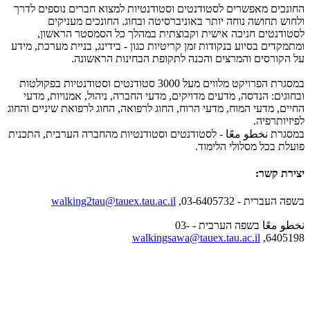
החונכים מאפשרים לסטודנטים וסטודנטיות למצוא חברים נוספים לדרך
ולחוש תחושה נוחה יותר באוניברסיטה ובחוג. החונכים מעניקים
לסטודנטים חניכה אישית וקבוצתית במהלך כל הסמסטר הראשון,
ומתמקדים בסיוע בנקודות זמן קריטיות כגון - בידינג, בניית מערכת, מידע
על הקורסים והמרצים והכנה לתקופת הבחינות הראשונה.
במסגרת הפרויקט מלווים מעל 3000 סטודנטים וסטודנטיות בפקולטות
ובחוגים: הנדסה, מדעים מדויקים, מדעי החברה, ניהול, אמנויות, מדעי
החיים, מדעי המוח, מדעי הרוח, החוג לרפואה, החוג לרפואת שיניים והחוג
לפיזיותרפיה.
במסגרת نخطو معًا - לסטודנטים וסטודנטיות מהחברה הערבית, התכנית
פועלת בכל מסלולי הלימוד.
יצירת קשר:
בשפה העברית - 03-6405732,
walking2tau@tauex.tau.ac.il
نخطو معًا בשפה הערבית - 03-
walkingsawa@tauex.tau.ac.il
6405198,