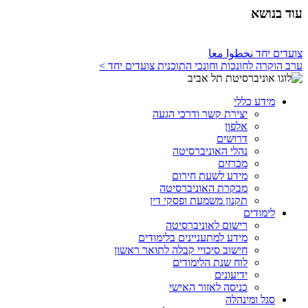
עוד בנושא
צועדים יחד نخطوا معا
ערב הוקרה לחונכות וחונכי התוכנית צועדים יחד >
מידע כללי
יצירת קשר ודרכי הגעה
אלפון
דרושים
נהלי האוניברסיטה
מכרזים
מידע לשעת חירום
מבקרת האוניברסיטה
תקנון משמעת ופסקי דין
לימודים
רישום לאוניברסיטה
מידע למתעניינים בלימודים
חישוב סיכויי קבלה לתואר ראשון
לוח שנת הלימודים
ידיעונים
כניסה לאזור האישי
סגל ומינהלה