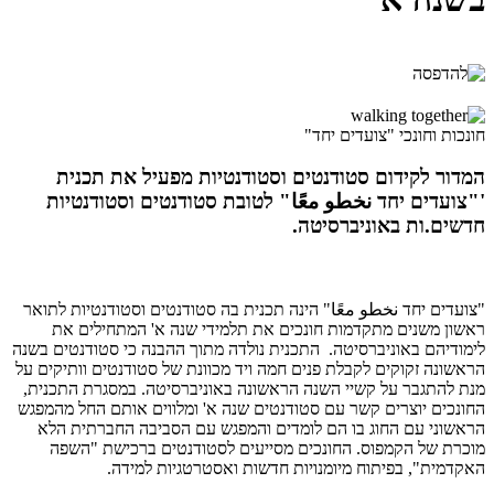
חונכות וחונכי "צועדים יחד"
המדור לקידום סטודנטים וסטודנטיות מפעיל את תכנית
'"צועדים יחד نخطو معًا" לטובת סטודנטים וסטודנטיות
חדשים.ות באוניברסיטה.
"צועדים יחד نخطو معًا" הינה תכנית בה סטודנטים וסטודנטיות לתואר
ראשון משנים מתקדמות חונכים את תלמידי שנה א' המתחילים את
לימודיהם באוניברסיטה. התכנית נולדה מתוך ההבנה כי סטודנטים בשנה
הראשונה זקוקים לקבלת פנים חמה ויד מכוונת של סטודנטים וותיקים על
מנת להתגבר על קשיי השנה הראשונה באוניברסיטה. במסגרת התכנית,
החונכים יוצרים קשר עם סטודנטים שנה א' ומלווים אותם החל מהמפגש
הראשוני עם החוג בו הם לומדים והמפגש עם הסביבה החברתית הלא
מוכרת של הקמפוס. החונכים מסייעים לסטודנטים ברכישת "השפה
האקדמית", בפיתוח מיומנויות חדשות ואסטרטגיות למידה.