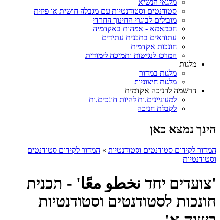
מלגאי הנשיא
סטודנטים וסטודנטיות עם מגבלה חושית או פיזית
מובילים לבוגרי החינוך החרדי
חכמאמא - אמהות באקדמיה
עתודאים בתכנית עתידים
חונכות אקדמית
המרכז לנגישות ותמיכה לימודית
מלגות
מלגות במדור
מלגות חיצוניות
הרשמה לחניכה אקדמית
למעוניינים.ות להיות חונכים.ות
לקבלת חניכה
הינך נמצא כאן
המדור לקידום סטודנטים וסטודנטיות
»
המדור לקידום סטודנטים
וסטודנטיות
'צועדים יחד نخطو معًا' - תכנית
חונכות לסטודנטים וסטודנטיות
בשנה א'