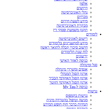
אלפון
דרושים
נהלי האוניברסיטה
מכרזים
מידע לשעת חירום
מבקרת האוניברסיטה
תקנון משמעת ופסקי דין
לימודים
רישום לאוניברסיטה
מידע למתעניינים בלימודים
חישוב סיכויי קבלה לתואר ראשון
לוח שנת הלימודים
ידיעונים
כניסה לאזור האישי
סגל ומינהלה
אגפים ומשרדי מינהלה
ארגון הסגל המנהלי
ארגון הסגל האקדמי הבכיר
ארגון הסגל האקדמי הזוטר
כניסה ל-My Tau
נגישות
נגישות בקמפוס
מניעה וטיפול בהטרדה מינית
הנחיות בדבר חוק חופש המידע
הצהרת נגישות