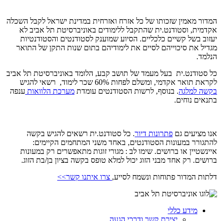
המדור מאמין שזכותו של כל אזרח ואזרחית במדינת ישראל לקבל השכלה
אקדמית, וסטודנט.ית שהתקבל ללימודים באוניברסיטת תל אביב לא
יעזוב בשל קשיים כלכליים. הסיוע שמוענק לסטודנטים והסטודנטיות
מגדיל את סיכוייהם לסיים את לימודיהם בתום שנות התקן של התואר
הנלמד.
כל סטודנט.ית בעל מעמד של תושב קבע, הלומד באוניברסיטת תל אביב
לקראת תואר אקדמי, ומשלם לפחות 60% שכר לימוד, רשאי להגיש
בקשה למלגה
. בנוסף, לרשות הסטודנטים עומדת
מערכת הלוואות
ענפה
בתנאים נוחים.
אנו מציעים גם
פתרונות דיור
. כל סטודנט.ית רשאים להגיש בקשה
להתגורר במעונות הסטודנטים, באחד משני המתחמים הקיימים:
איינשטיין או ברושים. שימו לב : מגורי זוגות מתאפשרים רק במעונות
ברושים. רק אחד מבני הזוג יכול למלא טופס בקשה בציון בן/בת הזוג.
דלתות המדור פתוחות ונשמח לסייע,
צרו איתנו קשר>>
מידע כללי
יצירת קשר ודרכי הגעה