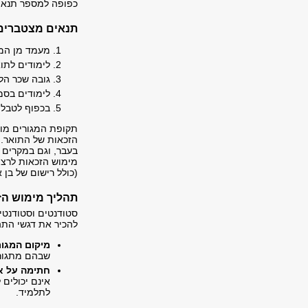
כפופה למספר תנאים
תנאים מצטברים 
מעמד מן המנ
לימודים לתוא
גובה שכר הלי
לימודים בסמ
בכפוף לטבלה
תקופת המגורים מוג
הזכאות של התואר. 
בעבר, וגם במקרים 
מימוש הזכאות לרצ
(כולל רישום של בן א
תהליך מימוש הז
סטודנטים וסטודנטיו
להכיר את דגשי התה
מיקום המגור
שבהם מתגורר
חתימה על א
אינם יכולים
לתלמיד.