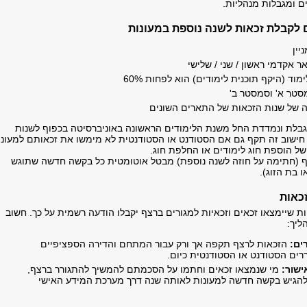
 ומגבלות מנהליות.
לקבלת זכאות לשנה נוספת במעונות
יין
ר אקדמי ראשון / שני / שלישי
מוד (היקף תוכנית לימודים) הוא לפחות 60%
סטר א' וסמסטר ב'
 של שנות הזכאות של התארים השונים
בלת ונמדדת החל משנת הלימודים הראשונה באוניברסיטה בכפוף לשנות
חישוב זה תקף גם אם הסטודנט או הסטודנטית לא מימשו את זכאותם למעונו
של הוספת חוג לימודים או החלפת חוג.
ף (חתימה על חוזה לשנה נוספת) מבטל אוטומטית כל בקשה חדשה שתוגש
ו בת הזוג).
כאות
ת שיימצאו זכאים וזכאיות למגורים ברצף יקבלו הודעה רשמית על כך. חשוב
ליך:
ים:
הזכאות לרצף תקפה אך ורק עבור המתחם והדירה הספציפיים
ים הסטודנט או הסטודנטית כיום.
ישור:
מי שנמצאו זכאים וחתמו על הסכמתם להמשיך להתגורר ברצף,
 להגיש בקשה חדשה למעונות לאותה שנה דרך מערכת המידע האישי