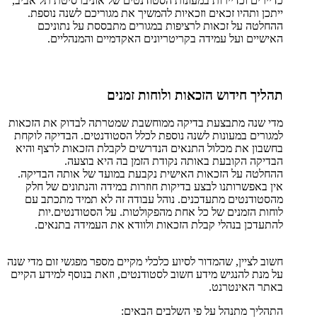
כדיירים וכדיירות במעונות הסטודנטים של אוניברסיטת תל אביב,
ייתכן ותהיו זכאים וזכאיות להמשיך את מגוריכם לשנה נוספת.
ההחלטה על זכאות לרציפות במגורים מתבססת על נתוניכם
האישיים ועל עמידה בקריטריונים האקדמיים והמנהליים.
תהליך חידוש הזכאות ולוחות זמנים
מדי שנה מתבצעת בדיקה ממוחשבת שמטרתה לבדוק את הזכאות
למגורים במעונות לשנה נוספת לכלל הסטודנטים. הבדיקה לוקחת
בחשבון את מכלול התנאים הנדרשים לקבלת הזכאות לרצף והיא
הבדיקה הקובעת באותה נקודת הזמן בה היא בוצעה.
ההחלטה על הזכאות האישית נקבעת במועד של אותה הבדיקה.
אין באפשרותנו לבצע בדיקות חוזרות במידה והנתונים של חלק
מהסטודנטים מתעדכנים. נוהל עבודה זה לא תמיד מתכתב עם
לוחות הזמנים של כל אחת מהפקולטות. על הסטודנטים.יות
להתעדכן בנהלי קבלת הזכאות ולוודא את העמידה בתנאים.
חשוב לציין, שהמדור לסיוע כלכלי מקיים מספר מפגשי זום מדי שנה
על מנת להנגיש מידע חשוב לסטודנטים, וזאת בנוסף למידע הקיים
באתר האינטרנט.
התהליך מתנהל על פי השלבים הבאים: