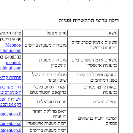
ריכוז ערוצי התקשרות ופניות
נושא
גורם מטפל
פרטי התקש
03-7715999
נושאים אדמיניסטרטיביים
מזכירות מעונות ברושים
Meonot-
במעונות ברושים
nbinui.com
03-6408333
נושאים אדמיניסטרטיביים
מזכירות מעונות
meonot-
במעונות אינשטיין
אינשטיין
unbinui.com
תחזוקה וטיפול בתקלות
מחלקת תחזוקה של
פתיחת קריא
בשני המתחמים
שיכון ובינוי
זכאות לרצף מגורים
המדור לסיוע כלכלי
דרך מערכת 
במעונות
בדקאנט הסטודנטים
האוניברסיט
השירות הפסי
תמיכה נפשית
עובדת סוציאלית
דקאנט הסטו
ראש מחלקת רווחה
udent.co.il
ומעונות
תמיכה וייעוץ בנושאים
נוספים
רכזת מעונות איינשטיין
udent.co.il
רכזת מעונות ברושים
udent.co.il