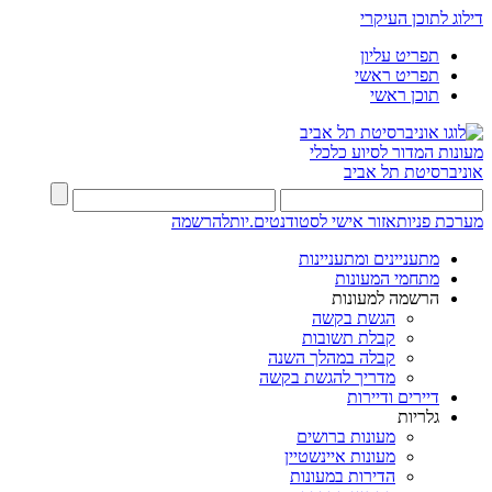
דילוג לתוכן העיקרי
תפריט עליון
תפריט ראשי
תוכן ראשי
מעונות
המדור לסיוע כלכלי
אוניברסיטת תל אביב
מערכת פניות
אזור אישי לסטודנטים.יות
להרשמה
מתעניינים ומתעניינות
מתחמי המעונות
הרשמה למעונות
הגשת בקשה
קבלת תשובות
קבלה במהלך השנה
מדריך להגשת בקשה
דיירים ודיירות
גלריות
מעונות ברושים
מעונות איינשטיין
הדירות במעונות