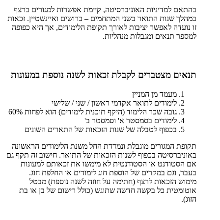
בהתאם למדיניות האוניברסיטה, קיימת אפשרות למגורים ברצף
במהלך שנות התואר בשני המתחמים – ברושים ואיינשטיין. זכאות
זו נועדה לאפשר יציבות לאורך תקופת הלימודים, אך היא כפופה
למספר תנאים ומגבלות מנהליות.
תנאים מצטברים לקבלת זכאות לשנה נוספת במעונות
מעמד מן המניין
לימודים לתואר אקדמי ראשון / שני / שלישי
גובה שכר הלימוד (היקף תוכנית לימודים) הוא לפחות 60%
לימודים בסמסטר א' וסמסטר ב'
בכפוף לטבלה של שנות הזכאות של התארים השונים
תקופת המגורים מוגבלת ונמדדת החל משנת הלימודים הראשונה
באוניברסיטה בכפוף לשנות הזכאות של התואר. חישוב זה תקף גם
אם הסטודנט או הסטודנטית לא מימשו את זכאותם למעונות
בעבר, וגם במקרים של הוספת חוג לימודים או החלפת חוג.
מימוש הזכאות לרצף (חתימה על חוזה לשנה נוספת) מבטל
אוטומטית כל בקשה חדשה שתוגש (כולל רישום של בן או בת
הזוג).