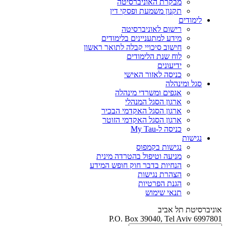
מבקרת האוניברסיטה
תקנון משמעת ופסקי דין
לימודים
רישום לאוניברסיטה
מידע למתעניינים בלימודים
חישוב סיכויי קבלה לתואר ראשון
לוח שנת הלימודים
ידיעונים
כניסה לאזור האישי
סגל ומינהלה
אגפים ומשרדי מינהלה
ארגון הסגל המנהלי
ארגון הסגל האקדמי הבכיר
ארגון הסגל האקדמי הזוטר
כניסה ל-My Tau
נגישות
נגישות בקמפוס
מניעה וטיפול בהטרדה מינית
הנחיות בדבר חוק חופש המידע
הצהרת נגישות
הגנת הפרטיות
תנאי שימוש
אוניברסיטת תל אביב
P.O. Box 39040, Tel Aviv 6997801