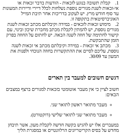
1. קבלת תשובה בנוגע לזכאות - הודעות בדבר זכאות או
אי-זכאות לשנת מגורים נוספת נשלחות לכלל דיירי ודיירות המעונות
עד סוף חודש מרץ. יש לעקוב בדריכות אחר תיבת המייל
האוניברסיטאית בתקופה זו.
2. מימוש זכאות לזכאים - במידה וקיבלתם מכתב זכאות לשנת
מגורים נוספת, יש להמתין לקבלת מכתב מחברת שיכון ובינוי, עם
קישור לחתימה של חוזה לשנה הבאה. יש לחתום על החוזה בפרק
הזמן שהתבקשת.
3. מכתב אי זכאות - במידה וקיבלתם מכתב אי זכאות לשנה
נוספת, עליכם לסיים את ההתקשרות בחוזה הנוכחי ולפנות את
המעון עד 30/09.
דגשים חשובים למעבר בין תארים
חשוב לציין כי אין מעבר אוטומטי בזכאות למגורים ברצף במצבים
הבאים:
מעבר מתואר ראשון לתואר שני.
מעבר מתואר שני לתואר שלישי (דוקטורט).
במעברים אלו יש להגיש בקשה חדשה לקבלת מעון, אשר תיבחן
מחדש על בסיס הקריטריונים הרלוונטיים או במסגרת הליך