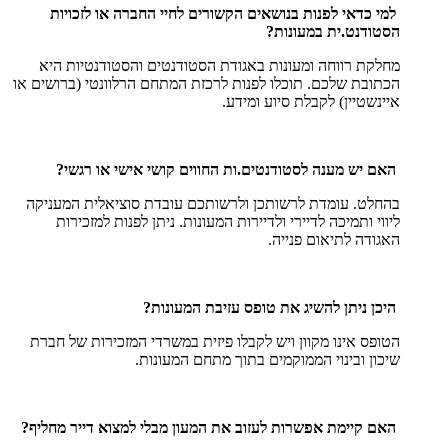
למי כדאי לפנות בנושאים הקשורים לחיי החברה או לזכויות
הסטודנט.ית במעונות?
מחלקת רווחה ומעונות באגודת הסטודנטים והסטודנטיות היא
הכתובת שלכם. תוכלו לפנות לרכזת המתחם הרלוונטי (ברושים או
איינשטיין) לקבלת סיוע ומידע.
האם יש מענה לסטודנטים.ות החווים קושי אישי או רגשי?
בהחלט. עומדת לרשותכן ולרשותכם עובדת סוציאלית המעניקה
ליווי ותמיכה לדיירי ולדיירות המעונות. ניתן לפנות למזכירות
האגודה לתיאום פנייה.
היכן ניתן להשיג את טופס עזיבת המעונות?
הטופס אינו מקוון ויש לקבלו פיזית במשרדי המזכירות של חברת
שיכון ובינוי הממוקמים בתוך מתחם המעונות.
האם קיימת אפשרות לעזוב את המעון מבלי למצוא דייר מחליף?