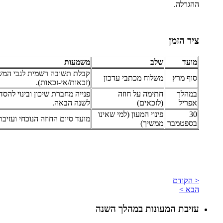
ההגרלה.
ציר הזמן
מועד
שלב
משמעות
קבלת תשובה רשמית לגבי המש
סוף מרץ
משלוח מכתבי עדכון
(זכאות/אי-זכאות).
במהלך
חתימה על חוזה
פנייה מחברת שיכון ובינוי להס
אפריל
(לזכאים)
לשנה הבאה.
30
פינוי המעון (למי שאינו
מועד סיום החוזה הנוכחי ועזיבת
בספטמבר
ממשיך)
< הקודם
הבא >
עזיבת המעונות במהלך השנה