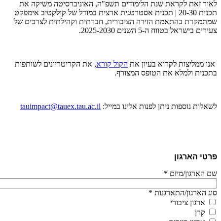
לאור זאת לקראת שנת הלימודים תשפ"ה, האוניברסיטה משיקה את
תכנית 20-30 | תכנית אסטרטגית ארצית במודל של קולקטיב אימפקט
שמתמקדת בהתאמת הזירה הציבורית, חברתית וקהילתית לצרכים של
צעירים בישראל בטווח ה-5 השנים 2025-2030.
אנו ממליצות לקרוא בעיון את
הקול קורא
, את הקריטריונים לשותפות
בתכנית ולמלא את הטופס המצורף.
לשאלות נוספות ניתן לפנות אלינו במייל:
tauimpact@tauex.tau.ac.il
פרטי הארגון
שם הארגון/מיזם
*
סוג הארגון/התארגנות
*
ארגון ציבורי
קרן