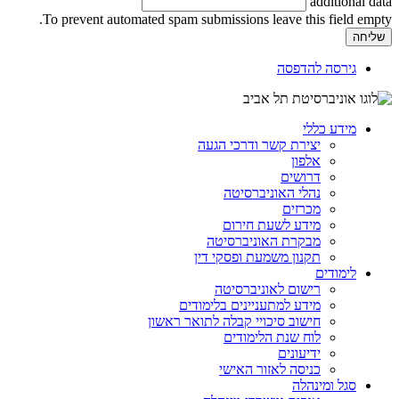
additional data
To prevent automated spam submissions leave this field empty.
גירסה להדפסה
מידע כללי
יצירת קשר ודרכי הגעה
אלפון
דרושים
נהלי האוניברסיטה
מכרזים
מידע לשעת חירום
מבקרת האוניברסיטה
תקנון משמעת ופסקי דין
לימודים
רישום לאוניברסיטה
מידע למתעניינים בלימודים
חישוב סיכויי קבלה לתואר ראשון
לוח שנת הלימודים
ידיעונים
כניסה לאזור האישי
סגל ומינהלה