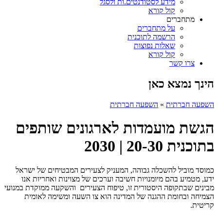
מידע לסטודנטים.ות ולסגל
קול קורא
מתחברים
על מתחברים
הרשמה לתוכנית
שאלות נפוצות
קול קורא
צרו קשר
הינך נמצא כאן
השפעה חברתית
»
השפעה חברתית
הגשת מועמדות לארגונים שותפים
בתוכנית 20-30 | 2030
כמוסד מוביל להשכלה גבוהה, המעניק לצעירים המבטיחים של ישראל
ידע, מטמיע בהם מיומנויות חשיבה וערכים של מצוינות ואחריות אנו
מבינים שבתקופה היסטורית זו, טיפוח הצעירים והשקעה ממוקדת במנועי
הצמיחה ובחומת ההגנה של המדינה הוא צו השעה ומשימה לאומית
קריטית.