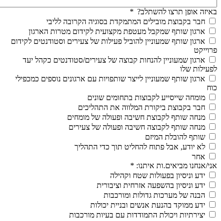
באיזה אופן תרצו להשתלב?
*
חבר בקבוצת מובילים המתמקדת בסוגיה הקרובה לליבי
ארגון שותף שמקבל מעטפת מקצועית לקידום מטרות הארגון
ארגון שותף שמעוניין להוביל פעילות של צעירים וסטודנטים לקידום
פרוייקט
ארגון שמעוניין להנחות קבוצה של צעירים/סטודנטים כקהל יעד
לפעילות שלו
ארגון שותף שמעוניין לייצר שותפויות עם ארגונים נוספים כמכפילי
כוח
מומחה שייסייע לקבוצות בתחומים שונים
חבר בקבוצת ביקורת המלווה את התהליכים
מנחה שותף לקבוצת חשיבה ופעולה של מומחים
מנחה שותף לקבוצה חשיבה ופעולה של צעירים
שותף להובלת המיזם
לא יודע, אבל פתוח להחליט תוך כדי התהליך
אחר
אני/אנחנו מביאים.ות איתנו:
*
ידע וניסיון בפעולות שטח וקהילה
ידע וניסיון בהשפעה אזרחית וציבורית
הבנה של מערכות גדולות ומורכבות
ידע ממוקד בהנעת אנשים ובניית יכולות
יצירתיות ויכולת התמודדות עם בעיות מורכבות