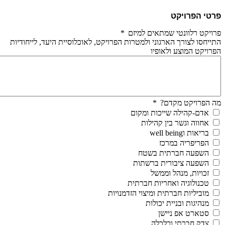
פרטי הפרויקט
פרויקט רלוונטי שמתאים למיזם
*
התייחסו לצורך הארגוני ולמטרות הפרויקט, לאוכלוסיית היעד, לייחודיות
הפרויקט המוצע ולאופיו
מה הפרויקט מקדם?
*
אדם-קהילה שייכות ומקום
אחווה וגשר בין קהילות
בריאות וwell being
הפריפריה במרכז
השפעה חברתית בשטח
השפעה ציבורית ברשתות
זכויות, מנהל וממשל
טכנולוגיה ואחריות חברתית
מוביליות חברתית ומיצוי הזדמנויות
מנהיגות ובניית יכולות
סטארט אפ ניישן
צדק חברתי וכלכלה