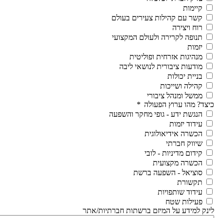
קיימות
קשר עם קהילות צעירים בעולם
רוח ויצירה
תנופה לקרירה ולעולם המקצועי
יזמות
מנהיגות אזרחית ופוליטית
מודעות ציבורית לנושאי ליבה
בניית יכולות
קהילה ושייכות
ממשל ומנהל ציבורי
כיצד? מהו ערוץ הפעולה
*
הנגשת ידע - גופי מחקר והשפעה
עידוד יזמות
הכשרה אידיאולוגית
שיווק חברתי
קידום מדיניות - לובי
הכשרה מקצועית
סוציאל - השפעה ברשת
תקשורת
עידוד שותפויות
פעילות שטח
לינק למידע על המיזם ברשתות חברתיות/אתר