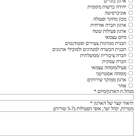
ארגון בוגרים
יחידה ברשות מקומית
אוניברסיטה
מכון מחקר ופעולה
ארגון חברה אזרחית
ארגון פעילות שטח
מיזם עצמאי
תכנית מנהיגות צעירים וסטודנטים
תכנית הכשרה למנהיגים ולמובילי ארגונים
חברה ציבורית /ממשלתית
חברה עסקית
פעיל/מומחה עצמאי
מומחה אסטרטגי
ארגון ממוקד שירותים
אחר
מנהל.ת הארגון/מיזם
*
תיאור קצר של הארגון
*
מטרות, קהל יעד, אופי הפעילות (5-7 שורות)