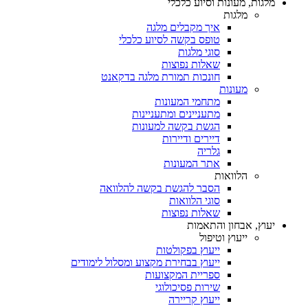
מלגות, מעונות וסיוע כלכלי
מלגות
איך מקבלים מלגה
טופס בקשה לסיוע כלכלי
סוגי מלגות
שאלות נפוצות
חונכות תמורת מלגה בדקאנט
מעונות
מתחמי המעונות
מתעניינים ומתעניינות
הגשת בקשה למעונות
דיירים ודיירות
גלריה
אתר המעונות
הלוואות
הסבר להגשת בקשה להלוואה
סוגי הלוואות
שאלות נפוצות
יעוץ, אבחון והתאמות
ייעוץ וטיפול
ייעוץ בפקולטות
ייעוץ בבחירת מקצוע ומסלול לימודים
ספריית המקצועות
שירות פסיכולוגי
ייעוץ קריירה