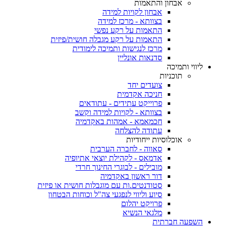
אבחון והתאמות
אבחון לקויות למידה
בצוותא - מרכז למידה
התאמות על רקע נפשי
התאמות על רקע מגבלה חושית/פיזית
מרכז לנגישות ותמיכה לימודית
סדנאות אונליין
ליווי ותמיכה
תוכניות
צועדים יחד
חניכה אקדמית
פרוייקט עתידים - עתודאים
בצוותא - לקויות למידה וקשב
חכמאמא - אמהות באקדמיה
עתודה להצלחה
אוכלוסיות ייחודיות
סאווה - לחברה הערבית
אדמאס - לקהילת יוצאי אתיופיה
מובילים - לבוגרי החינוך חרדי
דור ראשון באקדמיה
סטודנטים.ות עם מוגבלות חושית או פיזית
סיוע וליווי לנפגעי צה"ל וכוחות הבטחון
פרויקט יהלום
מלגאי הנשיא
השפעה חברתית