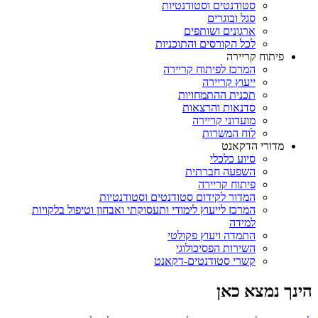
סטודנטים וסטודנטיות
סגל ובוגרים
ארגונים ושותפים
לכל הקורסים והתוכניות
פיתוח קריירה
המרכז לפיתוח קריירה
ייעוץ קריירה
תכנית ההתמחויות
סדנאות והרצאות
מועדוני קריירה
לוח המשרות
מדורי הדקאנט
סיוע כלכלי
השפעה חברתית
פיתוח קריירה
המדור לקידום סטודנטים וסטודנטיות
המרכז לייעוץ לימודי ותעסוקתי ואבחון וטיפול בלקויות
למידה
התמדה ויעוץ פקולטי
השירות הפסיכולוגי
קשרי סטודנטים-דקאנט
הינך נמצא כאן