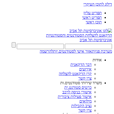
דילוג לתוכן העיקרי
תפריט עליון
תפריט ראשי
תוכן ראשי
הדקאנט להצלחת הסטודנטים והסטודנטיות
אוניברסיטת תל אביב
מערכת פניות
אזור אישי לסטודנטים.יות
להרשמה
אודות
דבר הדקאנית
אירועים
קרן הדקאנט להצלחה
צרו קשר
משרד שירותי סטודנטים.ות
כרטיס סטודנט.ית
אישורי כניסה לרכב
אישור פעילות ציבורית
מילואים
נציב הקבילות
צרו קשר