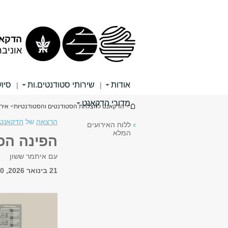
תוכן
תפריט
עליון
ראשי
הדקאנ
אוניב
אודות
שירותי סטודנטים.ות
סיוע
|
|
מדורי הדקאנט
הינך נמצא כאן
>
הדקאנט להצלחת הסטודנטים והסטודנטיות
>
איר
הרצאה
של
הדקאנט 
ללוח האירועים
המלא
הפינה הכ
עם איתמר ששון
21 בינואר 2026, 16:00 - 18:00