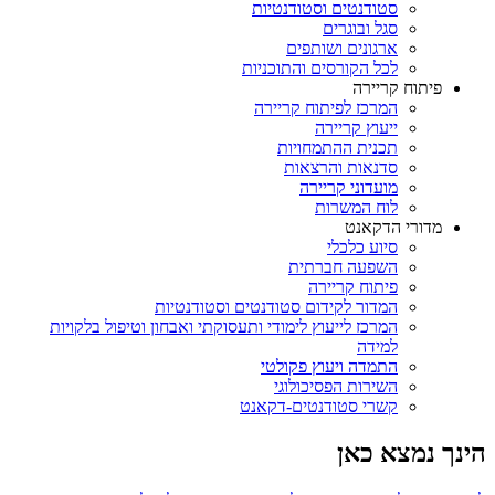
סטודנטים וסטודנטיות
סגל ובוגרים
ארגונים ושותפים
לכל הקורסים והתוכניות
פיתוח קריירה
המרכז לפיתוח קריירה
ייעוץ קריירה
תכנית ההתמחויות
סדנאות והרצאות
מועדוני קריירה
לוח המשרות
מדורי הדקאנט
סיוע כלכלי
השפעה חברתית
פיתוח קריירה
המדור לקידום סטודנטים וסטודנטיות
המרכז לייעוץ לימודי ותעסוקתי ואבחון וטיפול בלקויות
למידה
התמדה ויעוץ פקולטי
השירות הפסיכולוגי
קשרי סטודנטים-דקאנט
הינך נמצא כאן