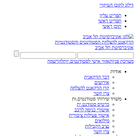
דילוג לתוכן העיקרי
תפריט עליון
תפריט ראשי
תוכן ראשי
הדקאנט להצלחת הסטודנטים והסטודנטיות
אוניברסיטת תל אביב
מערכת פניות
אזור אישי לסטודנטים.יות
להרשמה
אודות
דבר הדקאנית
אירועים
קרן הדקאנט להצלחה
צרו קשר
משרד שירותי סטודנטים.ות
כרטיס סטודנט.ית
אישורי כניסה לרכב
אישור פעילות ציבורית
מילואים
נציב הקבילות
צרו קשר