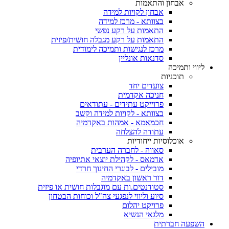
אבחון והתאמות
אבחון לקויות למידה
בצוותא - מרכז למידה
התאמות על רקע נפשי
התאמות על רקע מגבלה חושית/פיזית
מרכז לנגישות ותמיכה לימודית
סדנאות אונליין
ליווי ותמיכה
תוכניות
צועדים יחד
חניכה אקדמית
פרוייקט עתידים - עתודאים
בצוותא - לקויות למידה וקשב
חכמאמא - אמהות באקדמיה
עתודה להצלחה
אוכלוסיות ייחודיות
סאווה - לחברה הערבית
אדמאס - לקהילת יוצאי אתיופיה
מובילים - לבוגרי החינוך חרדי
דור ראשון באקדמיה
סטודנטים.ות עם מוגבלות חושית או פיזית
סיוע וליווי לנפגעי צה"ל וכוחות הבטחון
פרויקט יהלום
מלגאי הנשיא
השפעה חברתית