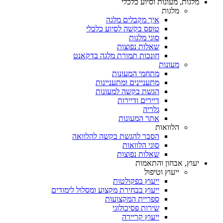
מלגות, מעונות וסיוע כלכלי
מלגות
איך מקבלים מלגה
טופס בקשה לסיוע כלכלי
סוגי מלגות
שאלות נפוצות
חונכות תמורת מלגה בדקאנט
מעונות
מתחמי המעונות
מתעניינים ומתעניינות
הגשת בקשה למעונות
דיירים ודיירות
גלריה
אתר המעונות
הלוואות
הסבר להגשת בקשה להלוואה
סוגי הלוואות
שאלות נפוצות
יעוץ, אבחון והתאמות
ייעוץ וטיפול
ייעוץ בפקולטות
ייעוץ בבחירת מקצוע ומסלול לימודים
ספריית המקצועות
שירות פסיכולוגי
ייעוץ קריירה