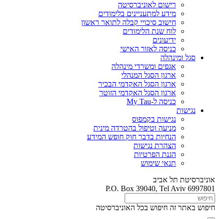
רישום לאוניברסיטה
מידע למתעניינים בלימודים
חישוב סיכויי קבלה לתואר ראשון
לוח שנת הלימודים
ידיעונים
כניסה לאזור האישי
סגל ומינהלה
אגפים ומשרדי מינהלה
ארגון הסגל המנהלי
ארגון הסגל האקדמי הבכיר
ארגון הסגל האקדמי הזוטר
כניסה ל-My Tau
נגישות
נגישות בקמפוס
מניעה וטיפול בהטרדה מינית
הנחיות בדבר חוק חופש המידע
הצהרת נגישות
הגנת הפרטיות
תנאי שימוש
אוניברסיטת תל אביב
P.O. Box 39040, Tel Aviv 6997801
חיפוש באתר זה
חיפוש בכל האוניברסיטה