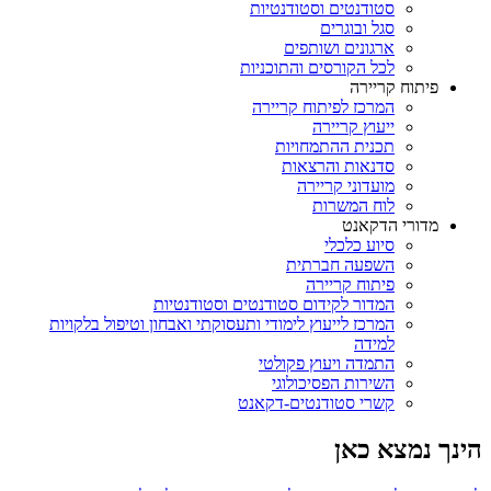
סטודנטים וסטודנטיות
סגל ובוגרים
ארגונים ושותפים
לכל הקורסים והתוכניות
פיתוח קריירה
המרכז לפיתוח קריירה
ייעוץ קריירה
תכנית ההתמחויות
סדנאות והרצאות
מועדוני קריירה
לוח המשרות
מדורי הדקאנט
סיוע כלכלי
השפעה חברתית
פיתוח קריירה
המדור לקידום סטודנטים וסטודנטיות
המרכז לייעוץ לימודי ותעסוקתי ואבחון וטיפול בלקויות
למידה
התמדה ויעוץ פקולטי
השירות הפסיכולוגי
קשרי סטודנטים-דקאנט
הינך נמצא כאן