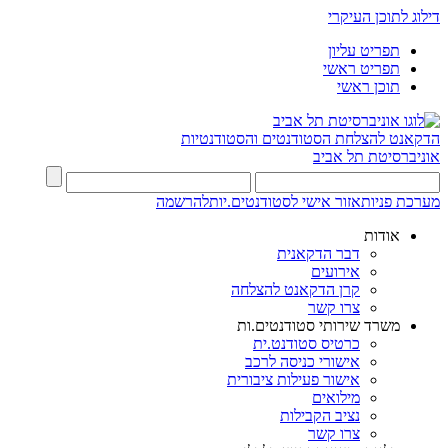
דילוג לתוכן העיקרי
תפריט עליון
תפריט ראשי
תוכן ראשי
הדקאנט להצלחת הסטודנטים והסטודנטיות
אוניברסיטת תל אביב
מערכת פניות
אזור אישי לסטודנטים.יות
להרשמה
אודות
דבר הדקאנית
אירועים
קרן הדקאנט להצלחה
צרו קשר
משרד שירותי סטודנטים.ות
כרטיס סטודנט.ית
אישורי כניסה לרכב
אישור פעילות ציבורית
מילואים
נציב הקבילות
צרו קשר