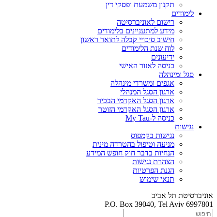
תקנון משמעת ופסקי דין
לימודים
רישום לאוניברסיטה
מידע למתעניינים בלימודים
חישוב סיכויי קבלה לתואר ראשון
לוח שנת הלימודים
ידיעונים
כניסה לאזור האישי
סגל ומינהלה
אגפים ומשרדי מינהלה
ארגון הסגל המנהלי
ארגון הסגל האקדמי הבכיר
ארגון הסגל האקדמי הזוטר
כניסה ל-My Tau
נגישות
נגישות בקמפוס
מניעה וטיפול בהטרדה מינית
הנחיות בדבר חוק חופש המידע
הצהרת נגישות
הגנת הפרטיות
תנאי שימוש
אוניברסיטת תל אביב
P.O. Box 39040, Tel Aviv 6997801