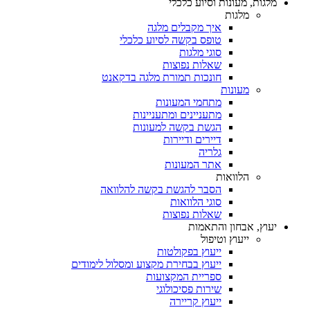
מלגות, מעונות וסיוע כלכלי
מלגות
איך מקבלים מלגה
טופס בקשה לסיוע כלכלי
סוגי מלגות
שאלות נפוצות
חונכות תמורת מלגה בדקאנט
מעונות
מתחמי המעונות
מתעניינים ומתעניינות
הגשת בקשה למעונות
דיירים ודיירות
גלריה
אתר המעונות
הלוואות
הסבר להגשת בקשה להלוואה
סוגי הלוואות
שאלות נפוצות
יעוץ, אבחון והתאמות
ייעוץ וטיפול
ייעוץ בפקולטות
ייעוץ בבחירת מקצוע ומסלול לימודים
ספריית המקצועות
שירות פסיכולוגי
ייעוץ קריירה