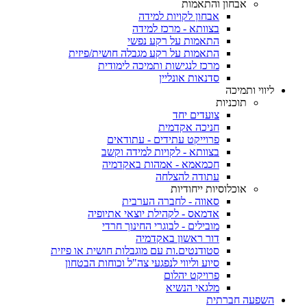
אבחון והתאמות
אבחון לקויות למידה
בצוותא - מרכז למידה
התאמות על רקע נפשי
התאמות על רקע מגבלה חושית/פיזית
מרכז לנגישות ותמיכה לימודית
סדנאות אונליין
ליווי ותמיכה
תוכניות
צועדים יחד
חניכה אקדמית
פרוייקט עתידים - עתודאים
בצוותא - לקויות למידה וקשב
חכמאמא - אמהות באקדמיה
עתודה להצלחה
אוכלוסיות ייחודיות
סאווה - לחברה הערבית
אדמאס - לקהילת יוצאי אתיופיה
מובילים - לבוגרי החינוך חרדי
דור ראשון באקדמיה
סטודנטים.ות עם מוגבלות חושית או פיזית
סיוע וליווי לנפגעי צה"ל וכוחות הבטחון
פרויקט יהלום
מלגאי הנשיא
השפעה חברתית