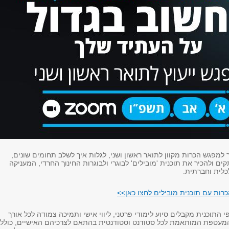
 למפגש הכרות מקוון לתואר ראשון ושני, לגלות איך לשלב תחומים שונים,
ים ולהכיר את תוכנית 'מובילים' לבוגרי ולבוגרות החינוך החרדי, המעניקה
לית וחברתית.
ות עם תוכנית מובילים לחצו כאן>>
וכנית מקבלים סיוע לימודי פרטני, ליווי אישי ותמיכה צמודה לכל אורך
המעטפת המותאמת לכל סטודנט וסטודנטית בהתאם לצרכיהם האישיים, כולל