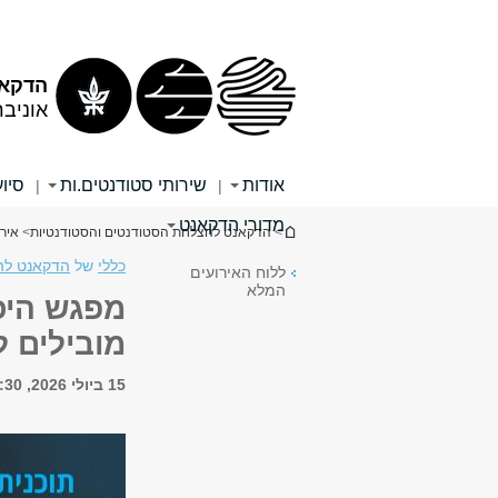
תוכן
תפריט
עליון
ראשי
הדקאנ
אוניב
אודות
שירותי סטודנטים.ות
סיוע
|
|
מדורי הדקאנט
הינך נמצא כאן
>
הדקאנט להצלחת הסטודנטים והסטודנטיות
>
איר
כללי
של
הדקאנט לה
ללוח האירועים
המלא
מפגש היכר
מובילים ל
15 ביולי 2026, 17:30 - 21:00