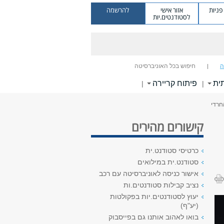
ניות
אזור אישי
להרשמה
לסטודנטים.יות
ה
חיפוש בכל האוניברסיטה
ית
פיתוח קריירה
|
|
חרדי
קישורים מהירים
כרטיסי סטודנט.ית
סטודנט.ית במילואים
אישור כניסה לאוניברסיטה עם רכב
נציב קבילות סטודנטים.ות
יעוץ לסטודנטים.יות בפקולטות
(יע"ף)
בואו לאהוב אותנו גם בפייסבוק