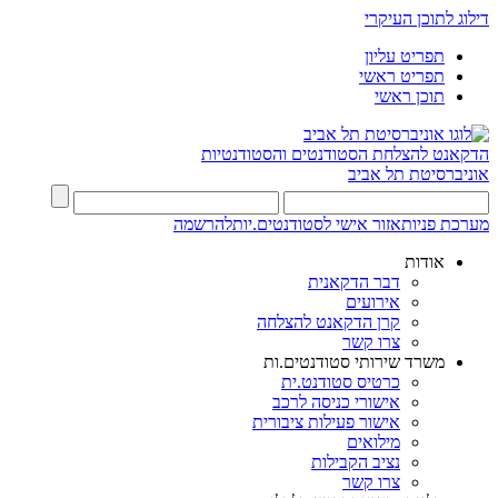
דילוג לתוכן העיקרי
תפריט עליון
תפריט ראשי
תוכן ראשי
הדקאנט להצלחת הסטודנטים והסטודנטיות
אוניברסיטת תל אביב
מערכת פניות
אזור אישי לסטודנטים.יות
להרשמה
אודות
דבר הדקאנית
אירועים
קרן הדקאנט להצלחה
צרו קשר
משרד שירותי סטודנטים.ות
כרטיס סטודנט.ית
אישורי כניסה לרכב
אישור פעילות ציבורית
מילואים
נציב הקבילות
צרו קשר