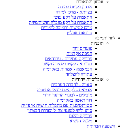
אבחון והתאמות
אבחון לקויות למידה
בצוותא - מרכז למידה
התאמות על רקע נפשי
התאמות על רקע מגבלה חושית/פיזית
מרכז לנגישות ותמיכה לימודית
סדנאות אונליין
ליווי ותמיכה
תוכניות
צועדים יחד
חניכה אקדמית
פרוייקט עתידים - עתודאים
בצוותא - לקויות למידה וקשב
חכמאמא - אמהות באקדמיה
עתודה להצלחה
אוכלוסיות ייחודיות
סאווה - לחברה הערבית
אדמאס - לקהילת יוצאי אתיופיה
מובילים - לבוגרי החינוך חרדי
דור ראשון באקדמיה
סטודנטים.ות עם מוגבלות חושית או פיזית
סיוע וליווי לנפגעי צה"ל וכוחות הבטחון
פרויקט יהלום
מלגאי הנשיא
השפעה חברתית