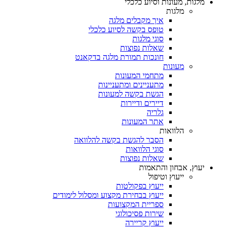
מלגות, מעונות וסיוע כלכלי
מלגות
איך מקבלים מלגה
טופס בקשה לסיוע כלכלי
סוגי מלגות
שאלות נפוצות
חונכות תמורת מלגה בדקאנט
מעונות
מתחמי המעונות
מתעניינים ומתעניינות
הגשת בקשה למעונות
דיירים ודיירות
גלריה
אתר המעונות
הלוואות
הסבר להגשת בקשה להלוואה
סוגי הלוואות
שאלות נפוצות
יעוץ, אבחון והתאמות
ייעוץ וטיפול
ייעוץ בפקולטות
ייעוץ בבחירת מקצוע ומסלול לימודים
ספריית המקצועות
שירות פסיכולוגי
ייעוץ קריירה