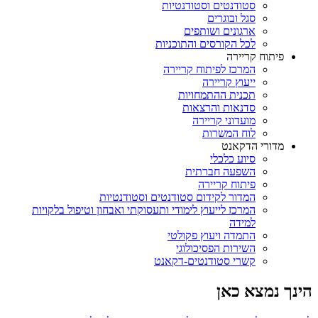
סטודנטים וסטודנטיות
סגל ובוגרים
ארגונים ושותפים
לכל הקורסים והתוכניות
פיתוח קריירה
המרכז לפיתוח קריירה
ייעוץ קריירה
תכנית ההתמחויות
סדנאות והרצאות
מועדוני קריירה
לוח המשרות
מדורי הדקאנט
סיוע כלכלי
השפעה חברתית
פיתוח קריירה
המדור לקידום סטודנטים וסטודנטיות
המרכז לייעוץ לימודי ותעסוקתי ואבחון וטיפול בלקויות
למידה
התמדה ויעוץ פקולטי
השירות הפסיכולוגי
קשרי סטודנטים-דקאנט
הינך נמצא כאן