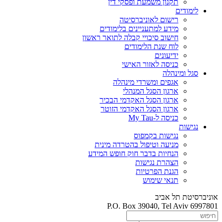
תקנון משמעת ופסקי דין
לימודים
רישום לאוניברסיטה
מידע למתעניינים בלימודים
חישוב סיכויי קבלה לתואר ראשון
לוח שנת הלימודים
ידיעונים
כניסה לאזור האישי
סגל ומינהלה
אגפים ומשרדי מינהלה
ארגון הסגל המנהלי
ארגון הסגל האקדמי הבכיר
ארגון הסגל האקדמי הזוטר
כניסה ל-My Tau
נגישות
נגישות בקמפוס
מניעה וטיפול בהטרדה מינית
הנחיות בדבר חוק חופש המידע
הצהרת נגישות
הגנת הפרטיות
תנאי שימוש
אוניברסיטת תל אביב
P.O. Box 39040, Tel Aviv 6997801