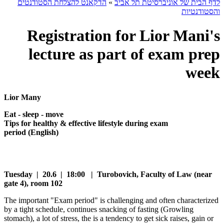
לדף הבית של אוניברסיטת תל אביב
»
הדקאנט להצלחת הסטודנטים
והסטודנטיות
Registration for Lior Mani's
lecture as part of exam prep
week
Lior Many
Eat - sleep - move
Tips for healthy & effective lifestyle during exam
period (English)
Tuesday | 20.6 | 18:00 | Turobovich, Faculty of Law (near
gate 4), room 102
The important "Exam period" is challenging and often characterized
by a tight schedule, continues snacking of fasting (Growling
stomach), a lot of stress, the is a tendency to get sick raises, gain or