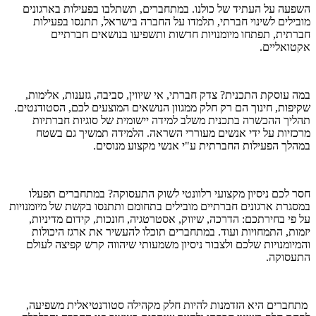
השפעה על העתיד של כולנו. במתחברים, תשתלבו בפעילות בארגונים
מובילים לשינוי חברתי, תלמדו על החברה בישראל, תתנסו בפעילות
חברתית, תפתחו מיומנויות חדשות ותשפיעו בנושאים חברתיים
אקטואליים.
במה עוסקת התכנית? צדק חברתי, אי שיווין, סביבה, גזענות, אלימות,
שקיפות, חינוך הם רק חלק ממגוון הנושאים המוצעים לכם, הסטודנטים.
תהליך ההכשרה בתכנית משלב למידה יישומית של סוגיות חברתיות
מרכזיות על ידי אנשים מעוררי השראה. הלמידה תמשיך גם בשטח
במהלך הפעילות החברתית ע"י אנשי מקצוע מנוסים
.
חסר לכם ניסיון מקצועי רלוונטי לשוק התעסוקה? במתחברים תפעלו
במסגרת ארגונים חברתיים מובילים בתחומם ותתנסו בקשת של מיומנויות
על פי בחירתכם: הדרכה, שיווק, אסטרטגיה, חונכות, קידום מדיניות,
יזמות, התמחויות ועוד. במתחברים תוכלו להעשיר את ארגז היכולות
והמיומנויות שלכם ולצבור ניסיון משמעותי שיהווה קרש קפיצה לעולם
התעסוקה
.
מתחברים היא הזדמנות להיות חלק מקהילה סטודנטיאלית משפיעה,