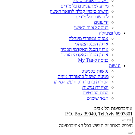
רישום לאוניברסיטה
מידע למתעניינים בלימודים
חישוב סיכויי קבלה לתואר ראשון
לוח שנת הלימודים
ידיעונים
כניסה לאזור האישי
סגל ומינהלה
אגפים ומשרדי מינהלה
ארגון הסגל המנהלי
ארגון הסגל האקדמי הבכיר
ארגון הסגל האקדמי הזוטר
כניסה ל-My Tau
נגישות
נגישות בקמפוס
מניעה וטיפול בהטרדה מינית
הנחיות בדבר חוק חופש המידע
הצהרת נגישות
הגנת הפרטיות
תנאי שימוש
אוניברסיטת תל אביב
P.O. Box 39040, Tel Aviv 6997801
חיפוש באתר זה
חיפוש בכל האוניברסיטה