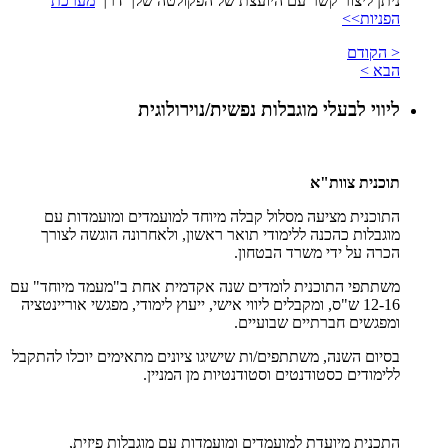
ניתן ליצור קשר עם היועצת של הפקולטה שלך דרך
מערכת
הפניות>>
< הקודם
הבא >
ליווי לבעלי מוגבלות נפשית/נוירולוגית
תוכנית צוות"א
התוכנית מציעה מסלול קבלה מיוחד למועמדים ומועמדות עם
מוגבלות כהכנה ללימודי תואר ראשון, ולאחרונה הוגשה לצורך
הכרה על ידי משרד הבטחון.
משתתפי התוכנית לומדים שנה אקדמית אחת ב"מעמד מיוחד" עם
12-16 ש"ס, ומקבלים ליווי אישי, ייעוץ לימודי, מפגשי אוריינטציה
ומפגשים חברתיים שבועיים.
בסיום השנה, משתתפים/ות שישיגו ציונים מתאימים יוכלו להתקבל
ללימודים כסטודנטים וסטודנטיות מן המניין.
התכנית מיועדת למועמדים ומועמדות עם מוגבלות פיזית,