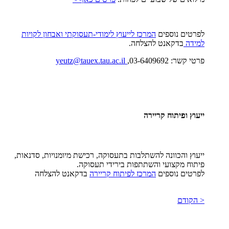
לפרטים נוספים
המרכז לייעוץ לימודי-תעסוקתי ואבחון לקויות
למידה
בדקאנט להצלחה.
פרטי קשר: 03-6409692,
yeutz@tauex.tau.ac.il
ייעוץ ופיתוח קריירה
ייעוץ והכוונה להשתלבות בתעסוקה, רכישת מיומנויות, סדנאות,
פיתוח מקצועי והשתתפות בירידי תעסוקה.
לפרטים נוספים
המרכז לפיתוח קריירה
בדקאנט להצלחה
< הקודם