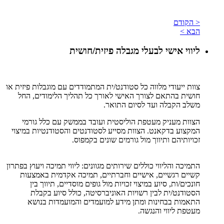
< הקודם
הבא >
ליווי אישי לבעלי מגבלה פיזית/חושית
צוות ייעודי מלווה כל סטודנט/ית המתמודדים עם מוגבלות פיזית או
חושית בהתאם לצורך האישי לאורך כל תהליך הלימודים, החל
משלב הקבלה ועד לסיום התואר.
הצוות מעניק מעטפת הוליסטית ועובד בממשק עם כלל גורמי
המקצוע בדקאנט. הצוות מסייע לסטודנטים והסטודנטיות במיצוי
זכויותיהם ותיווך מול גורמים שונים בקמפוס.
התמיכה והליווי כוללים שירותים מגוונים: ליווי תמיכה ויעוץ בפתרון
קשיים רגשיים, אישיים וחברתיים, תמיכה אקדמית באמצעות
חונכים/ות, סיוע במיצוי זכויות מול גופים מוסדיים, תיווך בין
הסטודנט/ית לבין רשויות האוניברסיטה, כולל סיוע בקבלת
התאמות בבחינות ומתן מידע למועמדים והמועמדות בנושא
מעטפת ליווי והנגשה.