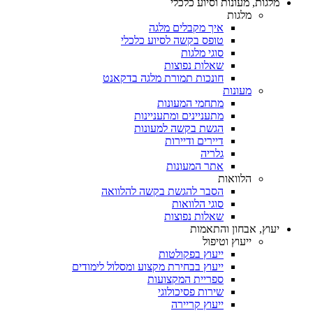
מלגות, מעונות וסיוע כלכלי
מלגות
איך מקבלים מלגה
טופס בקשה לסיוע כלכלי
סוגי מלגות
שאלות נפוצות
חונכות תמורת מלגה בדקאנט
מעונות
מתחמי המעונות
מתעניינים ומתעניינות
הגשת בקשה למעונות
דיירים ודיירות
גלריה
אתר המעונות
הלוואות
הסבר להגשת בקשה להלוואה
סוגי הלוואות
שאלות נפוצות
יעוץ, אבחון והתאמות
ייעוץ וטיפול
ייעוץ בפקולטות
ייעוץ בבחירת מקצוע ומסלול לימודים
ספריית המקצועות
שירות פסיכולוגי
ייעוץ קריירה