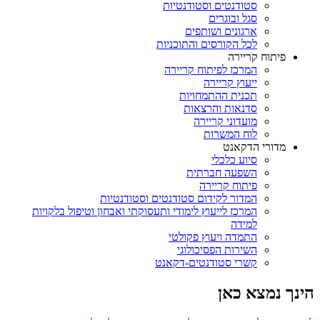
סטודנטים וסטודנטיות
סגל ובוגרים
ארגונים ושותפים
לכל הקורסים והתוכניות
פיתוח קריירה
המרכז לפיתוח קריירה
ייעוץ קריירה
תכנית ההתמחויות
סדנאות והרצאות
מועדוני קריירה
לוח המשרות
מדורי הדקאנט
סיוע כלכלי
השפעה חברתית
פיתוח קריירה
המדור לקידום סטודנטים וסטודנטיות
המרכז לייעוץ לימודי ותעסוקתי ואבחון וטיפול בלקויות
למידה
התמדה ויעוץ פקולטי
השירות הפסיכולוגי
קשרי סטודנטים-דקאנט
הינך נמצא כאן