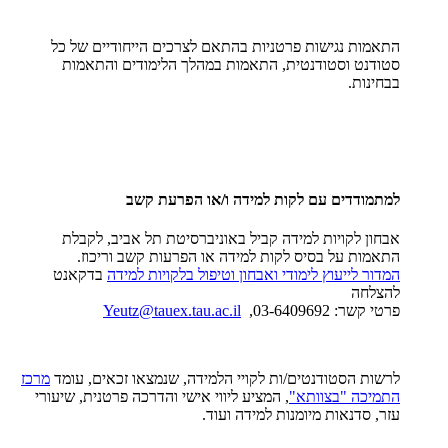
התאמות נגישות פרטניות בהתאם לצרכים הייחודיים של כל
סטודנט וסטודנטית, התאמות במהלך הלימודים והתאמות
בבחינות.
למתמודדים עם לקות למידה ו/או הפרעת קשב
אבחון לקויות למידה קביל באוניברסיטת תל אביב, לקבלת
התאמות על בסיס לקות למידה או הפרעות קשב וריכוז.
המדור לייעוץ לימודי ואבחון וטיפול בלקויות למידה
בדקאנט
להצלחה
פרטי קשר: 03-6409692,
Yeutz@tauex.tau.ac.il
לרשות הסטודנטים/ות לקויי הלמידה, שנמצאו זכאים, עומד
מרכז
התמיכה "בצוותא"
, המציע ליווי אישי והדרכה פרטנית, שיעורי
עזר, סדנאות מיומנות למידה ועוד.