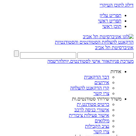
דילוג לתוכן העיקרי
תפריט עליון
תפריט ראשי
תוכן ראשי
הדקאנט להצלחת הסטודנטים והסטודנטיות
אוניברסיטת תל אביב
מערכת פניות
אזור אישי לסטודנטים.יות
להרשמה
אודות
דבר הדקאנית
אירועים
קרן הדקאנט להצלחה
צרו קשר
משרד שירותי סטודנטים.ות
כרטיס סטודנט.ית
אישורי כניסה לרכב
אישור פעילות ציבורית
מילואים
נציב הקבילות
צרו קשר