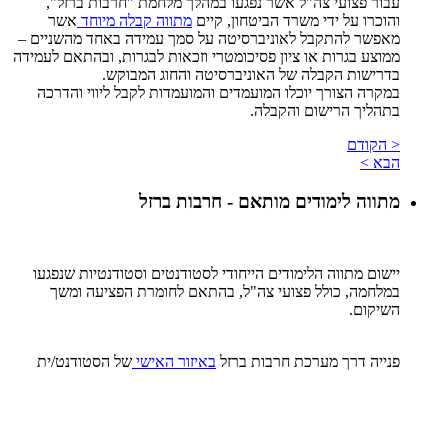
עבור פצועי צה"ל אשר נפגעו במהלך מלחמת "חרבות ברזל",
והוכרו על ידי משרד הביטחון, קיים
מתווה קבלה מיוחד
אשר
מאפשר להתקבל לאוניברסיטה על סמך עמידה באחד מהשניים –
ממוצע בגרות או ציון פסיכומטרי וזכאות לבגרות, ובהתאם לעמידה
בדרישות הקבלה של האוניברסיטה והחוג המבוקש.
במקרה הצורך יוכלו המועמדים והמועמדות לקבל ליווי והדרכה
בתהליך הרישום והקבלה.
< הקודם
הבא >
מתווה לימודים מותאם - חרבות ברזל
יישום מתווה הלימודים הייחודי לסטודנטים וסטודנטיות שנפגעו
במלחמה, כולל פצועי צה"ל, בהתאם לחומרת הפציעה ומשך
השיקום.
פנייה דרך מערכת חרבות ברזל
באיזור האישי
של הסטודנט/ית