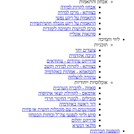
אבחון והתאמות
אבחון לקויות למידה
בצוותא - מרכז למידה
התאמות על רקע נפשי
התאמות על רקע מגבלה חושית/פיזית
מרכז לנגישות ותמיכה לימודית
סדנאות אונליין
ליווי ותמיכה
תוכניות
צועדים יחד
חניכה אקדמית
פרוייקט עתידים - עתודאים
בצוותא - לקויות למידה וקשב
חכמאמא - אמהות באקדמיה
עתודה להצלחה
אוכלוסיות ייחודיות
סאווה - לחברה הערבית
אדמאס - לקהילת יוצאי אתיופיה
מובילים - לבוגרי החינוך חרדי
דור ראשון באקדמיה
סטודנטים.ות עם מוגבלות חושית או פיזית
סיוע וליווי לנפגעי צה"ל וכוחות הבטחון
פרויקט יהלום
מלגאי הנשיא
השפעה חברתית