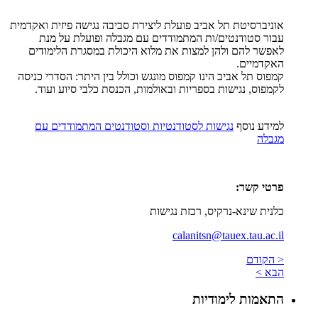
אוניברסיטת תל אביב פועלת ליצירת סביבה נגישה פיזית ואקדמית
עבור סטודנטים/ות המתמודדים עם מגבלה ופועלת על מנת
לאפשר להם ולהן למצות את מלוא היכולת במסגרת הלימודים
האקדמיים.
קמפוס תל אביב הינו קמפוס מונגש וכולל בין היתר: הסדרי כניסה
לקמפוס, נגישות בספריות ובאולמות, הכנסת כלבי סיוע ועוד.
למידע נוסף
נגישות לסטודנטיות וסטודנטים המתמודדים עם
מגבלה
פרטי קשר:
כלנית שינא-נרקיס, רכזת נגישות
calanitsn@tauex.tau.ac.il
< הקודם
הבא >
התאמות לימודיות