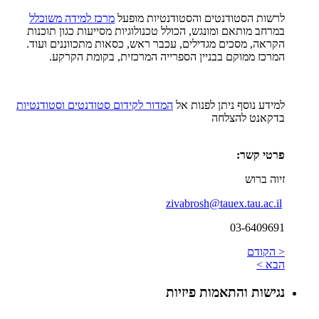
לרשות הסטודנטים והסטודנטיות מופעל
מרכז למידה משוכלל
במרחב מותאם ומונגש, הכולל טכנולוגיות מסייעות כגון תוכנות
הקראה, מסכים מגדילים, עכבר ראש, כסאות מתכווננים ועוד.
המרכז ממוקם בבניין הספרייה המרכזית, בקומת הקרקע.
למידע נוסף ניתן לפנות אל
המדור לקידום סטודנטים וסטודנטיות
בדקאנט להצלחה
פרטי קשר:
זיוה ברוש
zivabrosh@tauex.tau.ac.il
03-6409691
< הקודם
הבא >
נגישות והתאמות פיזיות