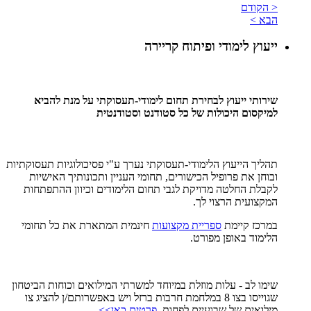
< הקודם
הבא >
ייעוץ לימודי ופיתוח קריירה
שירותי ייעוץ לבחירת תחום לימודי-תעסוקתי על מנת להביא
למיקסום היכולות של כל סטודנט וסטודנטית
תהליך הייעוץ הלימודי-תעסוקתי נערך ע"י פסיכולוגיות תעסוקתיות
ובוחן את פרופיל הכישורים, תחומי העניין ותכונותיך האישיות
לקבלת החלטה מדויקת לגבי תחום הלימודים וכיוון ההתפתחות
המקצועית הרצוי לך.
במרכז קיימת
ספריית מקצועות
חינמית המתארת את כל תחומי
הלימוד באופן מפורט.
שימו לב - עלות מוזלת במיוחד למשרתי המילואים וכוחות הביטחון
שגוייסו בצו 8 במלחמת חרבות ברזל ויש באפשרותם/ן להציג צו
מילואים של שבועיים לפחות.
פרטים כאן>>