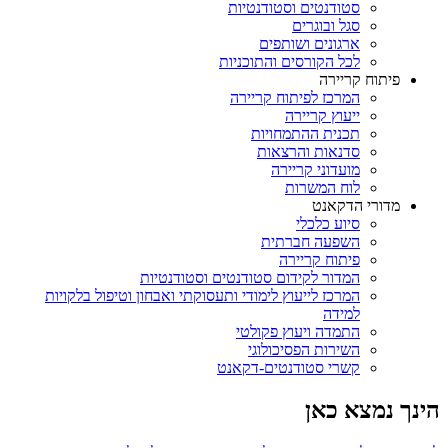
סטודנטים וסטודנטיות
סגל ובוגרים
ארגונים ושותפים
לכל הקורסים והתוכניות
פיתוח קריירה
המרכז לפיתוח קריירה
ייעוץ קריירה
תכנית ההתמחויות
סדנאות והרצאות
מועדוני קריירה
לוח המשרות
מדורי הדקאנט
סיוע כלכלי
השפעה חברתית
פיתוח קריירה
המדור לקידום סטודנטים וסטודנטיות
המרכז לייעוץ לימודי ותעסוקתי ואבחון וטיפול בלקויות
למידה
התמדה ויעוץ פקולטי
השירות הפסיכולוגי
קשרי סטודנטים-דקאנט
הינך נמצא כאן