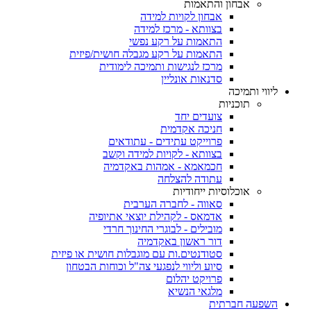
אבחון והתאמות
אבחון לקויות למידה
בצוותא - מרכז למידה
התאמות על רקע נפשי
התאמות על רקע מגבלה חושית/פיזית
מרכז לנגישות ותמיכה לימודית
סדנאות אונליין
ליווי ותמיכה
תוכניות
צועדים יחד
חניכה אקדמית
פרוייקט עתידים - עתודאים
בצוותא - לקויות למידה וקשב
חכמאמא - אמהות באקדמיה
עתודה להצלחה
אוכלוסיות ייחודיות
סאווה - לחברה הערבית
אדמאס - לקהילת יוצאי אתיופיה
מובילים - לבוגרי החינוך חרדי
דור ראשון באקדמיה
סטודנטים.ות עם מוגבלות חושית או פיזית
סיוע וליווי לנפגעי צה"ל וכוחות הבטחון
פרויקט יהלום
מלגאי הנשיא
השפעה חברתית