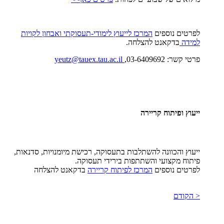
לפרטים נוספים
המרכז לייעוץ לימודי-תעסוקתי ואבחון לקויות
למידה
בדקאנט להצלחה.
פרטי קשר: 03-6409692,
yeutz@tauex.tau.ac.il
ייעוץ ופיתוח קריירה
ייעוץ והכוונה להשתלבות בתעסוקה, רכישת מיומנויות, סדנאות,
פיתוח מקצועי והשתתפות בירידי תעסוקה.
לפרטים נוספים
המרכז לפיתוח קריירה
בדקאנט להצלחה
< הקודם