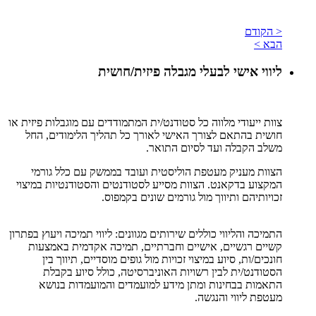
< הקודם
הבא >
ליווי אישי לבעלי מגבלה פיזית/חושית
צוות ייעודי מלווה כל סטודנט/ית המתמודדים עם מוגבלות פיזית או
חושית בהתאם לצורך האישי לאורך כל תהליך הלימודים, החל
משלב הקבלה ועד לסיום התואר.
הצוות מעניק מעטפת הוליסטית ועובד בממשק עם כלל גורמי
המקצוע בדקאנט. הצוות מסייע לסטודנטים והסטודנטיות במיצוי
זכויותיהם ותיווך מול גורמים שונים בקמפוס.
התמיכה והליווי כוללים שירותים מגוונים: ליווי תמיכה ויעוץ בפתרון
קשיים רגשיים, אישיים וחברתיים, תמיכה אקדמית באמצעות
חונכים/ות, סיוע במיצוי זכויות מול גופים מוסדיים, תיווך בין
הסטודנט/ית לבין רשויות האוניברסיטה, כולל סיוע בקבלת
התאמות בבחינות ומתן מידע למועמדים והמועמדות בנושא
מעטפת ליווי והנגשה.