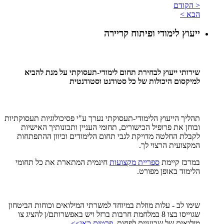
< הקודם
הבא >
ייעוץ לימודי ופיתוח קריירה
שירותי ייעוץ לבחירת תחום לימודי-תעסוקתי על מנת להביא
למיקסום היכולות של כל סטודנט וסטודנטית
תהליך הייעוץ הלימודי-תעסוקתי נערך ע"י פסיכולוגיות תעסוקתיות
ובוחן את פרופיל הכישורים, תחומי העניין ותכונותיך האישיות
לקבלת החלטה מדויקת לגבי תחום הלימודים וכיוון ההתפתחות
המקצועית הרצוי לך.
במרכז קיימת
ספריית מקצועות
חינמית המתארת את כל תחומי
הלימוד באופן מפורט.
שימו לב - עלות מוזלת במיוחד למשרתי המילואים וכוחות הביטחון
שגוייסו בצו 8 במלחמת חרבות ברזל ויש באפשרותם/ן להציג צו
מילואים של שבועיים לפחות.
פרטים כאן>>