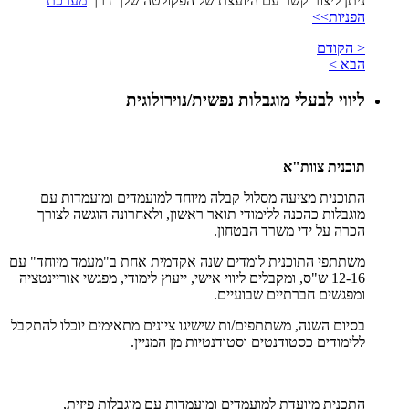
ניתן ליצור קשר עם היועצת של הפקולטה שלך דרך
מערכת
הפניות>>
< הקודם
הבא >
ליווי לבעלי מוגבלות נפשית/נוירולוגית
תוכנית צוות"א
התוכנית מציעה מסלול קבלה מיוחד למועמדים ומועמדות עם
מוגבלות כהכנה ללימודי תואר ראשון, ולאחרונה הוגשה לצורך
הכרה על ידי משרד הבטחון.
משתתפי התוכנית לומדים שנה אקדמית אחת ב"מעמד מיוחד" עם
12-16 ש"ס, ומקבלים ליווי אישי, ייעוץ לימודי, מפגשי אוריינטציה
ומפגשים חברתיים שבועיים.
בסיום השנה, משתתפים/ות שישיגו ציונים מתאימים יוכלו להתקבל
ללימודים כסטודנטים וסטודנטיות מן המניין.
התכנית מיועדת למועמדים ומועמדות עם מוגבלות פיזית,