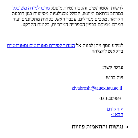
לרשות הסטודנטים והסטודנטיות מופעל
מרכז למידה משוכלל
במרחב מותאם ומונגש, הכולל טכנולוגיות מסייעות כגון תוכנות
הקראה, מסכים מגדילים, עכבר ראש, כסאות מתכווננים ועוד.
המרכז ממוקם בבניין הספרייה המרכזית, בקומת הקרקע.
למידע נוסף ניתן לפנות אל
המדור לקידום סטודנטים וסטודנטיות
בדקאנט להצלחה
פרטי קשר:
זיוה ברוש
zivabrosh@tauex.tau.ac.il
03-6409691
< הקודם
הבא >
נגישות והתאמות פיזיות