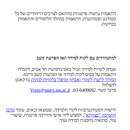
התאמות נגישות פרטניות בהתאם לצרכים הייחודיים של כל
סטודנט וסטודנטית, התאמות במהלך הלימודים והתאמות
בבחינות.
למתמודדים עם לקות למידה ו/או הפרעת קשב
אבחון לקויות למידה קביל באוניברסיטת תל אביב, לקבלת
התאמות על בסיס לקות למידה או הפרעות קשב וריכוז.
המדור לייעוץ לימודי ואבחון וטיפול בלקויות למידה
בדקאנט
להצלחה
פרטי קשר: 03-6409692,
Yeutz@tauex.tau.ac.il
לרשות הסטודנטים/ות לקויי הלמידה, שנמצאו זכאים, עומד
מרכז
התמיכה "בצוותא"
, המציע ליווי אישי והדרכה פרטנית, שיעורי
עזר, סדנאות מיומנות למידה ועוד.