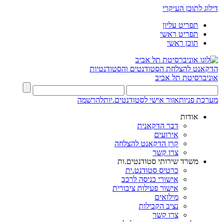
דילוג לתוכן העיקרי
תפריט עליון
תפריט ראשי
תוכן ראשי
הדקאנט להצלחת הסטודנטים והסטודנטיות
אוניברסיטת תל אביב
מערכת פניות
אזור אישי לסטודנטים.יות
להרשמה
אודות
דבר הדקאנית
אירועים
קרן הדקאנט להצלחה
צרו קשר
משרד שירותי סטודנטים.ות
כרטיס סטודנט.ית
אישורי כניסה לרכב
אישור פעילות ציבורית
מילואים
נציב הקבילות
צרו קשר