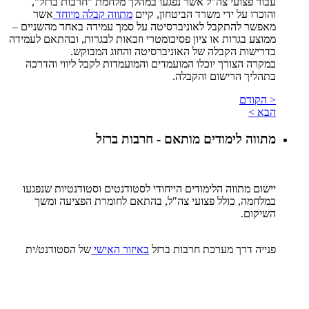
עבור פצועי צה"ל אשר נפגעו במהלך מלחמת "חרבות ברזל",
והוכרו על ידי משרד הביטחון, קיים
מתווה קבלה מיוחד
אשר
מאפשר להתקבל לאוניברסיטה על סמך עמידה באחד מהשניים –
ממוצע בגרות או ציון פסיכומטרי וזכאות לבגרות, ובהתאם לעמידה
בדרישות הקבלה של האוניברסיטה והחוג המבוקש.
במקרה הצורך יוכלו המועמדים והמועמדות לקבל ליווי והדרכה
בתהליך הרישום והקבלה.
< הקודם
הבא >
מתווה לימודים מותאם - חרבות ברזל
יישום מתווה הלימודים הייחודי לסטודנטים וסטודנטיות שנפגעו
במלחמה, כולל פצועי צה"ל, בהתאם לחומרת הפציעה ומשך
השיקום.
פנייה דרך מערכת חרבות ברזל
באיזור האישי
של הסטודנט/ית