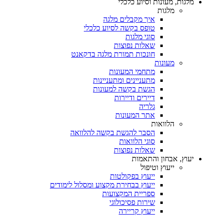
מלגות, מעונות וסיוע כלכלי
מלגות
איך מקבלים מלגה
טופס בקשה לסיוע כלכלי
סוגי מלגות
שאלות נפוצות
חונכות תמורת מלגה בדקאנט
מעונות
מתחמי המעונות
מתעניינים ומתעניינות
הגשת בקשה למעונות
דיירים ודיירות
גלריה
אתר המעונות
הלוואות
הסבר להגשת בקשה להלוואה
סוגי הלוואות
שאלות נפוצות
יעוץ, אבחון והתאמות
ייעוץ וטיפול
ייעוץ בפקולטות
ייעוץ בבחירת מקצוע ומסלול לימודים
ספריית המקצועות
שירות פסיכולוגי
ייעוץ קריירה