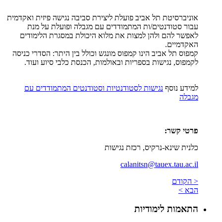
אוניברסיטת תל אביב פועלת ליצירת סביבה נגישה פיזית ואקדמית
עבור סטודנטים/ות המתמודדים עם מגבלה ופועלת על מנת
לאפשר להם ולהן למצות את מלוא היכולת במסגרת הלימודים
האקדמיים.
קמפוס תל אביב הינו קמפוס מונגש וכולל בין היתר: הסדרי כניסה
לקמפוס, נגישות בספריות ובאולמות, הכנסת כלבי סיוע ועוד.
למידע נוסף
נגישות לסטודנטיות וסטודנטים המתמודדים עם
מגבלה
פרטי קשר:
כלנית שינא-נרקיס, רכזת נגישות
calanitsn@tauex.tau.ac.il
< הקודם
הבא >
התאמות לימודיות