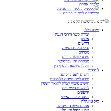
כלכלה אחרת
הקליניקה ללימודי סביבה
מידע כללי
יצירת קשר ודרכי הגעה
אלפון
דרושים
נהלי האוניברסיטה
מכרזים
מידע לשעת חירום
מבקרת האוניברסיטה
תקנון משמעת ופסקי דין
לימודים
רישום לאוניברסיטה
מידע למתעניינים בלימודים
חישוב סיכויי קבלה לתואר ראשון
לוח שנת הלימודים
ידיעונים
כניסה לאזור האישי
סגל ומינהלה
אגפים ומשרדי מינהלה
ארגון הסגל המנהלי