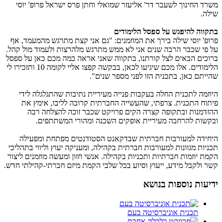
משרד החינוך לשעבר דר' אליעזר שמואלי וחתן פרס ישראל פרופ' יוסי
שילה.
בתקווה להיפגש על ספסל הלימודים
פרופ' יוסי שילה בירך את המוזמנים: "גם אני קצת מתרגש מהמעמד, אף
על פי שכבר הרבה שנים אני לא ממש מתרגש מלהרצות ולעמוד מול קהל.
ברוכים הבאים לצל קורתנו, בתקווה שאני אראה כמה מכם כאן על ספסל
הלימודים. אלו מכם שיגיעו לכאן, בבקשה קפצו אליי לקומה 10 ותזכירו לי
שהייתם כאן, בתכנית הזו לפני מספר שנים".
היוזמה לתכנית החלה בעקבות פנייה מעיריית נתיבות שהתגלגלה לידי
פיתוח התכנית. צרפתי, שהעשייה החברתית קרובה לליבו, אימץ את
ההזדמנות ובתקופה קצרה הקים פרויקט שכבר זוכה להצלחה רבה
ובקשות להרחבה מעיריית אופקים השכנה ומהורי המשתתפים.
היחידה למעורבות חברתית שבדקאנט הסטודנטים מפתחת ומפעילה
תכניות מגוונות למעורבות חברתית בקהילה, ומעניקה יעוץ וליווי בתהליכי
הקמת יוזמות חברתיות ותכניות בקהילה. אנשי חזון ומעשה מוזמנים ליצור
קשר ולקבל מידע, ייעוץ וסיוע בכל שלבי הקמת מיזם חברתי-קהילתי חדש.
ידיעות נוספות בנושא
תכנית אוניברסיטה בעם