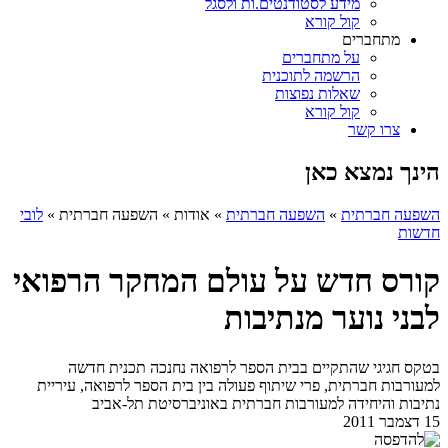
מידע לסטודנטים.ות ולסגל
קול קורא
מתחברים
על מתחברים
הרשמה לתוכנית
שאלות נפוצות
קול קורא
צרו קשר
הינך נמצא כאן
השפעה חברתית
»
השפעה חברתית
»
אודות
»
השפעה חברתית
»
לובי
חדשות
קורס חדש על עולם המחקר הרפואי
לבני נוער מנתיבות
בטקס חגיגי שהתקיים בבית הספר לרפואה נחנכה תכנית חדשה
למעורבות חברתית, פרי שיתוף פעולה בין בית הספר לרפואה, עיריית
נתיבות והיחידה למעורבות חברתית באוניברסיטת תל-אביב
15 דצמבר 2011