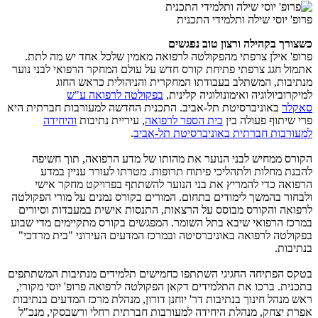
פרופ' יוסי שילה ותלמידי התכנית
כשצורך בקהילה ורצון טוב נפגשים
פרופ' אילן צרפתי מהפקולטה לרפואה מאמין שלכל אחד יש מה לתת.
אתמול חגג צרפתי פתיחת קורס חדש על עולם המחקר הרפואי לבני נוער
מנתיבות, המשתלב בעבודתו המחקרית והניהולית כראש החוג
למיקרוביולוגיה ואימונולוגיה קלינית,
בפקולטה לרפואה ע"ש
סאקלר
באוניברסיטת תל-אביב. התכנית החדשה למעורבות חברתית היא
פרי שיתוף פעולה בין
בית הספר לרפואה
, עיריית נתיבות
והיחידה
למעורבות חברתית באוניברסיטת תל-אביב
.
הקורס ממחיש לבני הנוער את מהותו של מדע הרפואה, תוך חשיפה
להבנת מחלות ולתהליכי פיתוח תרופות. מטרתו לעורר עניין במדע
הרפואה כדי להמריץ את בני הנוער להשתתף בפרויקט מחקר אישי
ולבחור בהמשך לימודים בתחום. המורים בקורס נמנים על מורי הפקולטה
לרפואה והקורס מבוסס על הרצאות, התנסות אישית במעבדות וסיורים
במרכז הרפואי שיבא בתל השומר. המפגשים בקורס מתקיימים מדי שבוע
בפקולטה לרפואה באוניברסיטה ובמרכז המדעים העירוני "בית מרדכי"
בנתיבות.
בטקס הפתיחה החגיגי השתתפו כחמישים תלמידים מנתיבות המשתתפים
בתכנית. ברכו את התלמידים דקאן הפקולטה לרפואה פרופ' יוסי מקורי,
ראש מנהל חינוך בנתיבות דר' יוחנן דורון, מנהלת מרכז המדעים בנתיבות
אפרת יצחק, מנהלת היחידה למעורבות חברתית רחלי ורשבסקי, מנכ"ל