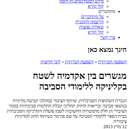
מידע לסטודנטים.ות ולסגל
קול קורא
מתחברים
על מתחברים
הרשמה לתוכנית
שאלות נפוצות
קול קורא
צרו קשר
הינך נמצא כאן
השפעה חברתית
»
השפעה חברתית
»
לובי חדשות
מגשרים בין אקדמיה לשטח
בקליניקה ללימודי הסביבה
הגברת השקיפות הסביבתית, שיתוף הציבור במהלכי קביעת מדיניות
בנושאי סביבה ובריאות וחיזוק תהליכי קבלת החלטות סביבתיות במגזר
הציבורי הן חלק מהמטרות החשובות לשמן פועלת הקליניקה הסביבתית
בבית הספר ללימודי הסביבה על שם פורטר בשיתוף החוג למדיניות
ציבורית
12 מרץ 2013