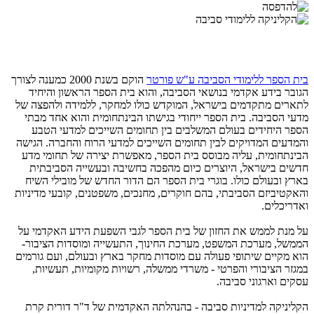
בית הספר ללימודי הסביבה ע"ש פורטר
הוקם בשנת 2000 כמענה לצורך
הגובר בידע אקדמי בנושאי הסביבה, והוא בית הספר הראשון והיחיד
לתארים מתקדמים בישראל, המוקדש כולו למחקר, ללמידה ולהפצה של
מדעי הסביבה. בית הספר ייחודי בגישתו הבינתחומית והוא אחד מבתי
הספר היחידים בעולם המשלבים בין תחומים השייכים למדעי הטבע
והמדעים המדויקים לבין תחומים השייכים למדעי הרוח והחברה. הגישה
הבינתחומית, עליה מבוסס בית הספר, מאפשרת יצירה של תחומי מדע
חדשים בישראל, היוצרים כיום מהפכה בחשיבה ובעשייה הסביבתית
בארץ ובעולם כולו. בוגרי בית הספר הם הדור החדש של מובילי השיח
והאקטיביזם הסביבתי, בהם חוקרים, מחנכים, משפטנים, קובעי מדיניות
ואדריכלים.
על מנת לממש את החזון של בית הספר לגבי השפעת הידע האקדמי על
הממשל, מערכת המשפט, מערכת החינוך, התעשייה ומוסדות הציבור-
הוא מקיים שיתופי פעולה עם מוסדות מחקר בארץ ובעולם, ועם גורמים
במגזר הציבורי והפרטי - משרדי ממשלה, רשויות מקומיות, תעשיות,
עסקים וארגוני סביבה.
הקליניקה למדיניות סביבה - בהנהלתה האקדמית של ד"ר דורית קרת