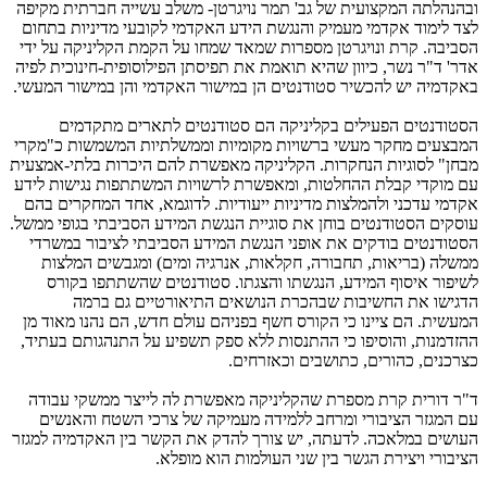
ובהנהלתה המקצועית של גב' תמר נויגרטן- משלב עשייה חברתית מקיפה
לצד לימוד אקדמי מעמיק והנגשת הידע האקדמי לקובעי מדיניות בתחום
הסביבה. קרת ונויגרטן מספרות שמאד שמחו על הקמת הקליניקה על ידי
אדר' ד"ר נשר, כיוון שהיא תואמת את תפיסתן הפילוסופית-חינוכית לפיה
באקדמיה יש להכשיר סטודנטים הן במישור האקדמי והן במישור המעשי.
הסטודנטים הפעילים בקליניקה הם סטודנטים לתארים מתקדמים
המבצעים מחקר מעשי ברשויות מקומיות וממשלתיות המשמשות כ"מקרי
מבחן" לסוגיות הנחקרות. הקליניקה מאפשרת להם היכרות בלתי-אמצעית
עם מוקדי קבלת ההחלטות, ומאפשרת לרשויות המשתתפות נגישות לידע
אקדמי עדכני ולהמלצות מדיניות ייעודיות. לדוגמא, אחד המחקרים בהם
עוסקים הסטודנטים בוחן את סוגיית הנגשת המידע הסביבתי בגופי ממשל.
הסטודנטים בודקים את אופני הנגשת המידע הסביבתי לציבור במשרדי
ממשלה (בריאות, תחבורה, חקלאות, אנרגיה ומים) ומגבשים המלצות
לשיפור איסוף המידע, הנגשתו והצגתו. סטודנטים שהשתתפו בקורס
הדגישו את החשיבות שבהכרת הנושאים התיאורטיים גם ברמה
המעשית. הם ציינו כי הקורס חשף בפניהם עולם חדש, הם נהנו מאוד מן
ההזדמנות, והוסיפו כי ההתנסות ללא ספק תשפיע על התנהגותם בעתיד,
כצרכנים, כהורים, כתושבים וכאזרחים.
ד"ר דורית קרת מספרת שהקליניקה מאפשרת לה לייצר ממשקי עבודה
עם המגזר הציבורי ומרחב ללמידה מעמיקה של צרכי השטח והאנשים
העושים במלאכה. לדעתה, יש צורך להדק את הקשר בין האקדמיה למגזר
הציבורי ויצירת הגשר בין שני העולמות הוא מופלא.